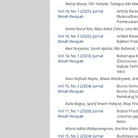
Warip Warip, Fitri Yulianti, Tubagus Kiki Ka
Vol 16, No 1 (2025): Jurnal
Article Rev
Ilmiah Respati
Mukoadhesi
Pembuata
Kania Nurul Aini, Aliya Azkia Zahra, Lina M
Vol 16, No 3 (2025): Jurnal
Artikel Rev
Ilmiah Respati
Bakteri Psik
Reni Nurjasmi, Sarah Aprilia, Riki Ruhimat,
Vol 14, No 1 (2023): Jurnal
Beberapa K
Ilmiah Respati
(Dioscorea 
Nabati Terh
Vitro
Novi Nafisah Najmi, Wiwin Windriyanti, Ar
Vol 15, No 3 (2024): Jurnal
Bisnis Komo
Ilmiah Respati
Bisnis (Stu
Kembang S
Aulia Bagus, Syarif Imam Hidayat, Risqi Fi
Vol 11, No 1 (2020): Jurnal
Bobot Prod
Ilmiah Respati
coturnix j
Kelor
Maria Aditia Wahyuningrum, Bachtar Bakrie
Vol 15, No 2 (2024): Jurnal
Budidaya Ja