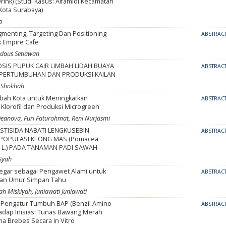
rink) (Studi Kasus: Alfamidi Kecamatan
Kota Surabaya)
a
gmenting, Targeting Dan Positioning
ABSTRAC
k Empire Cafe
rdaus Setiawan
OSIS PUPUK CAIR LIMBAH LIDAH BUAYA
ABSTRAC
PERTUMBUHAN DAN PRODUKSI KAILAN
 Sholihah
mbah Kota untuk Meningkatkan
ABSTRAC
Klorofil dan Produksi Microgreen
anova, Furi Faturohmat, Reni Nurjasmi
ESTISIDA NABATI LENGKUSEBIN
ABSTRAC
POPULASI KEONG MAS (Pomacea
ta L.) PADA TANAMAN PADI SAWAH
Syah
negar sebagai Pengawet Alami untuk
ABSTRAC
kan Umur Simpan Tahu
ah Miskiyah, Juniawati Juniawati
at Pengatur Tumbuh BAP (Benzil Amino
ABSTRAC
hadap Inisiasi Tunas Bawang Merah
ma Brebes Secara In Vitro