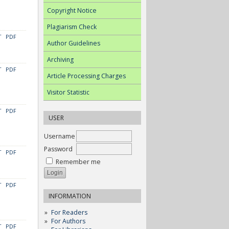
Copyright Notice
Plagiarism Check
T
PDF
Author Guidelines
Archiving
T
PDF
Article Processing Charges
Visitor Statistic
T
PDF
USER
Username
Password
T
PDF
Remember me
T
PDF
INFORMATION
For Readers
For Authors
T
PDF