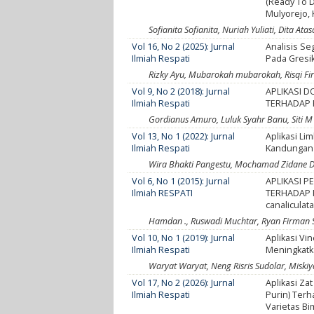
(Ready To D
Mulyorejo, 
Sofianita Sofianita, Nuriah Yuliati, Dita Atas
Vol 16, No 2 (2025): Jurnal
Analisis Se
Ilmiah Respati
Pada Gresi
Rizky Ayu, Mubarokah mubarokah, Risqi Fi
Vol 9, No 2 (2018): Jurnal
APLIKASI D
Ilmiah Respati
TERHADAP 
Gordianus Amuro, Luluk Syahr Banu, Siti M
Vol 13, No 1 (2022): Jurnal
Aplikasi Li
Ilmiah Respati
Kandungan 
Wira Bhakti Pangestu, Mochamad Zidane De
Vol 6, No 1 (2015): Jurnal
APLIKASI P
Ilmiah RESPATI
TERHADAP 
canalicula
Hamdan ., Ruswadi Muchtar, Ryan Firman 
Vol 10, No 1 (2019): Jurnal
Aplikasi Vi
Ilmiah Respati
Meningkat
Waryat Waryat, Neng Risris Sudolar, Miskiy
Vol 17, No 2 (2026): Jurnal
Aplikasi Z
Ilmiah Respati
Purin) Ter
Varietas Bi