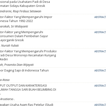
sional pada Usahatani Padi di Desa
matan Sidayu Kabupaten Gresik
rarini, Risqi Firdaus Setiawan
aktor-Faktor Yang Mempengaruhi Impor
ABSTRAC
donesia Tahun 1992-2022
arokah, Sri Widayanti
aktor-Faktor yang Mempengaruhi
ABSTRAC
Konsumen Dalam Pembelian Sayur
Sayorganik Gresik
 Nuriah Yuliati
aktor-Faktor Yang Mempengaruhi Produksi
ABSTRAC
Padi Desa Wonorejo Kecamatan Kunjang
Kediri
h, Prasmita Dian Wijayati
por Daging Sapi di Indonesia Tahun
ABSTRAC
a Atasa
NPUT OUTPUT DAN KARAKTERISASI
ABSTRAC
RUMAH TANGGA SARI BUAH BELIMBING DI
A
Arustiarso .
layakan Usaha Ayam Ras Petelur (Studi
ABSTRAC