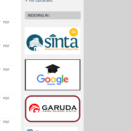
For Librarians
INDEXING IN :
T
PDF
T
PDF
T
PDF
T
PDF
T
PDF