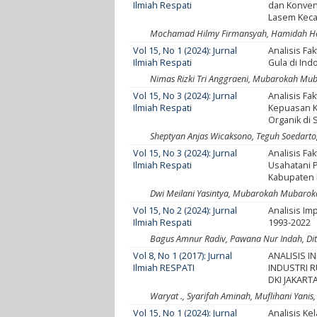
Ilmiah Respati
dan Konven
Lasem Keca
Mochamad Hilmy Firmansyah, Hamidah Hend
Vol 15, No 1 (2024): Jurnal
Analisis F
Ilmiah Respati
Gula di In
Nimas Rizki Tri Anggraeni, Mubarokah Mub
Vol 15, No 3 (2024): Jurnal
Analisis F
Ilmiah Respati
Kepuasan 
Organik di 
Sheptyan Anjas Wicaksono, Teguh Soedarto,
Vol 15, No 3 (2024): Jurnal
Analisis F
Ilmiah Respati
Usahatani 
Kabupaten 
Dwi Meilani Yasintya, Mubarokah Mubaroka
Vol 15, No 2 (2024): Jurnal
Analisis Im
Ilmiah Respati
1993-2022
Bagus Amnur Radiv, Pawana Nur Indah, Dit
Vol 8, No 1 (2017): Jurnal
ANALISIS I
Ilmiah RESPATI
INDUSTRI 
DKI JAKART
Waryat ., Syarifah Aminah, Muflihani Yanis, 
Vol 15, No 1 (2024): Jurnal
Analisis Ke