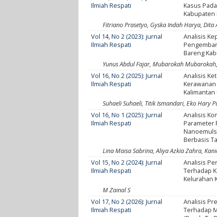
Ilmiah Respati
Kasus Pada
Kabupaten 
Fitriano Prasetyo, Gyska Indah Harya, Dita 
Vol 14, No 2 (2023): jurnal
Analisis K
Ilmiah Respati
Pengembang
Bareng Ka
Yunus Abdul Fajar, Mubarokah Mubarokah
Vol 16, No 2 (2025): Jurnal
Analisis K
Ilmiah Respati
Kerawanan 
Kalimantan
Suhaeli Suhaeli, Titik Ismandari, Eko Hary P
Vol 16, No 1 (2025): Jurnal
Analisis Ko
Ilmiah Respati
Parameter F
Nanoemulsi
Berbasis T
Lina Maisa Sabrina, Aliya Azkia Zahra, Kan
Vol 15, No 2 (2024): Jurnal
Analisis Pe
Ilmiah Respati
Terhadap K
Kelurahan
M Zainal S
Vol 17, No 2 (2026): Jurnal
Analisis P
Ilmiah Respati
Terhadap M