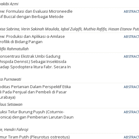
wakibi Azmi
iew: Formulasi dan Evaluasi Microneedle
ABSTRAC
f Buccal dengan Berbagai Metode
n
aisa Sabrina, Verin Sakinah Maulida, Iqbal Zulqifli, Muthia Rafifa, Hasan Etanov Put
iew: Produksi dan Aplikasi α-Amilase
ABSTRAC
rofilik di Bidang Pangan
 Rifki Rahmatullah
onsentrasi Ekstrak Umbi Gadung
ABSTRAC
hispida Dennst.) Sebagai Insektisida
adap Spodoptera litura Fabr. Secara In
ika Purnawati
ditas Pertanian Dalam Perspektif Etika
ABSTRAC
di Pada Penjual dan Pembeli di Pasar
urabaya)
rdaus Setiawan
uksi Telur Burung Puyuh (Coturnix-
ABSTRAC
aponica) dengan Pemberian Larutan Daun
, Hendri Fahroji
mur Tiram Putih (Pleurotus ostreotus)
ABSTRAC