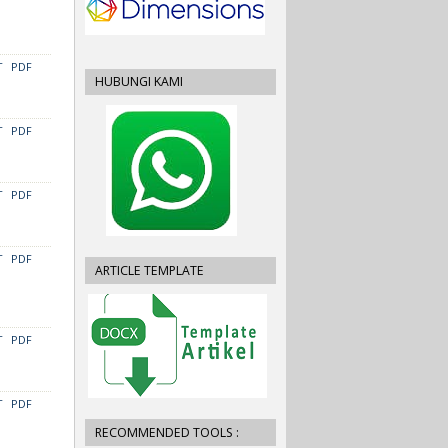
T
PDF
HUBUNGI KAMI
T
PDF
T
PDF
T
PDF
ARTICLE TEMPLATE
T
PDF
T
PDF
RECOMMENDED TOOLS :