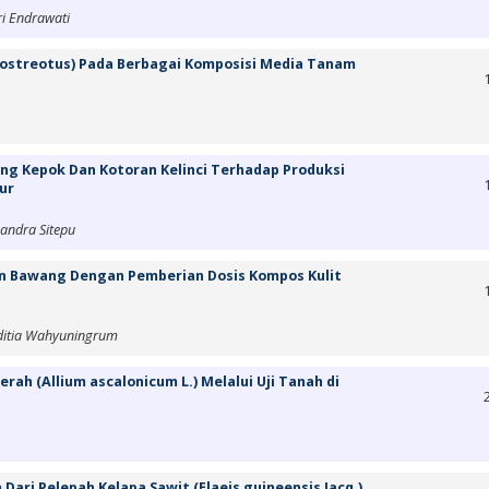
Tri Endrawati
s ostreotus) Pada Berbagai Komposisi Media Tanam
ang Kepok Dan Kotoran Kelinci Terhadap Produksi
ur
pandra Sitepu
 Bawang Dengan Pemberian Dosis Kompos Kulit
Aditia Wahyuningrum
 (Allium ascalonicum L.) Melalui Uji Tanah di
Dari Pelepah Kelapa Sawit (Elaeis guineensis Jacq.)