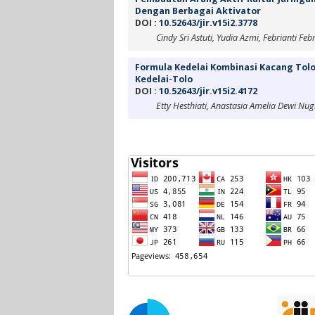
Dengan Berbagai Aktivator
DOI :
10.52643/jir.v15i2.3778
Cindy Sri Astuti, Yudia Azmi, Febrianti Febr
Formula Kedelai Kombinasi Kacang To
Kedelai-Tolo
DOI :
10.52643/jir.v15i2.4172
Etty Hesthiati, Anastasia Amelia Dewi Nu