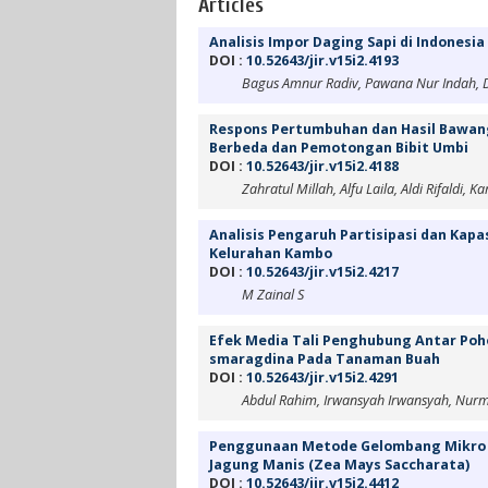
Articles
Analisis Impor Daging Sapi di Indonesia
DOI :
10.52643/jir.v15i2.4193
Bagus Amnur Radiv, Pawana Nur Indah, D
Respons Pertumbuhan dan Hasil Bawan
Berbeda dan Pemotongan Bibit Umbi
DOI :
10.52643/jir.v15i2.4188
Zahratul Millah, Alfu Laila, Aldi Rifaldi, K
Analisis Pengaruh Partisipasi dan Kap
Kelurahan Kambo
DOI :
10.52643/jir.v15i2.4217
M Zainal S
Efek Media Tali Penghubung Antar Poh
smaragdina Pada Tanaman Buah
DOI :
10.52643/jir.v15i2.4291
Abdul Rahim, Irwansyah Irwansyah, Nur
Penggunaan Metode Gelombang Mikro 
Jagung Manis (Zea Mays Saccharata)
DOI :
10.52643/jir.v15i2.4412