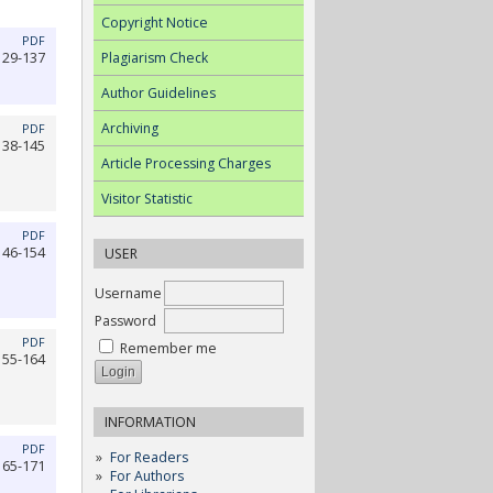
Copyright Notice
PDF
Plagiarism Check
129-137
Author Guidelines
Archiving
PDF
138-145
Article Processing Charges
Visitor Statistic
PDF
146-154
USER
Username
Password
PDF
Remember me
155-164
INFORMATION
PDF
For Readers
165-171
For Authors