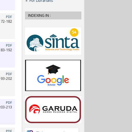
For Librarians
INDEXING IN :
PDF
172-182
PDF
183-192
PDF
193-202
PDF
203-213
PDF