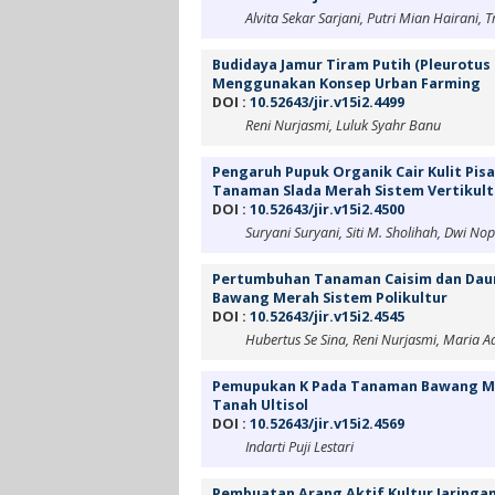
Alvita Sekar Sarjani, Putri Mian Hairani, 
Budidaya Jamur Tiram Putih (Pleurotu
Menggunakan Konsep Urban Farming
DOI :
10.52643/jir.v15i2.4499
Reni Nurjasmi, Luluk Syahr Banu
Pengaruh Pupuk Organik Cair Kulit Pis
Tanaman Slada Merah Sistem Vertikult
DOI :
10.52643/jir.v15i2.4500
Suryani Suryani, Siti M. Sholihah, Dwi No
Pertumbuhan Tanaman Caisim dan Daun
Bawang Merah Sistem Polikultur
DOI :
10.52643/jir.v15i2.4545
Hubertus Se Sina, Reni Nurjasmi, Maria 
Pemupukan K Pada Tanaman Bawang Merah
Tanah Ultisol
DOI :
10.52643/jir.v15i2.4569
Indarti Puji Lestari
Pembuatan Arang Aktif Kultur Jaringan 