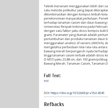
Teknik menanam menggunakan lebih dari satu
satu metode polikultur yang dapat diterapkan 
dikombinasikan dengan kompos limbah kota 
perekonomian masyarakat perkotaan. Peneli
terhadap tanaman caisim dan daun bawang si
Universitas Respati Indonesia pada Februa
dengan satu faktor yaitu dosis kompos kulit
gram). Paramater yang diamati adalah pertu
pertumbuhan dan produksi tanaman daun bawa
menggunakan analisis of varians (ANOVA), dan
mengetahui perbedaan nilai rata-rata antara
bawang merah berpengaruh nyata terhadap t
tinggi tanaman caisim terbaik adalah dosis 
(5 MST) yaitu 23,88 cm, dan 100 gram/polibag 
Bawang Merah, Tanaman Caisim, Tanaman 
Full Text:
PDF
DOI:
https://doi.org/10.52643/jir.v15i2.4545
Refbacks