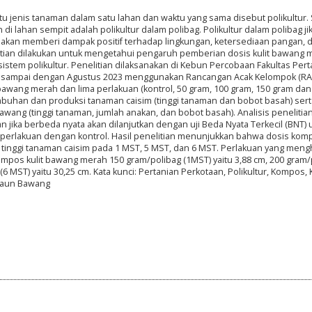
 jenis tanaman dalam satu lahan dan waktu yang sama disebut polikultur. 
di lahan sempit adalah polikultur dalam polibag. Polikultur dalam polibag ji
akan memberi dampak positif terhadap lingkungan, ketersediaan pangan, 
tian dilakukan untuk mengetahui pengaruh pemberian dosis kulit bawang 
stem polikultur. Penelitian dilaksanakan di Kebun Percobaan Fakultas Pert
ri sampai dengan Agustus 2023 menggunakan Rancangan Acak Kelompok (RA
 bawang merah dan lima perlakuan (kontrol, 50 gram, 100 gram, 150 gram dan
mbuhan dan produksi tanaman caisim (tinggi tanaman dan bobot basah) sert
ng (tinggi tanaman, jumlah anakan, dan bobot basah). Analisis penelitia
 jika berbeda nyata akan dilanjutkan dengan uji Beda Nyata Terkecil (BNT) 
 perlakuan dengan kontrol. Hasil penelitian menunjukkan bahwa dosis komp
inggi tanaman caisim pada 1 MST, 5 MST, dan 6 MST. Perlakuan yang meng
kompos kulit bawang merah 150 gram/polibag (1MST) yaitu 3,88 cm, 200 gram/
(6 MST) yaitu 30,25 cm. Kata kunci: Pertanian Perkotaan, Polikultur, Kompos, K
Daun Bawang