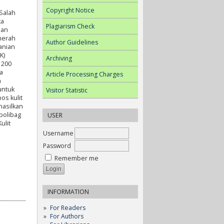
Copyright Notice
Salah
ka
Plagiarism Check
dan
merah
Author Guidelines
anian
K)
Archiving
 200
a
Article Processing Charges
n
untuk
Visitor Statistic
os kulit
hasilkan
polibag
USER
ulit
Username
Password
Remember me
INFORMATION
For Readers
For Authors