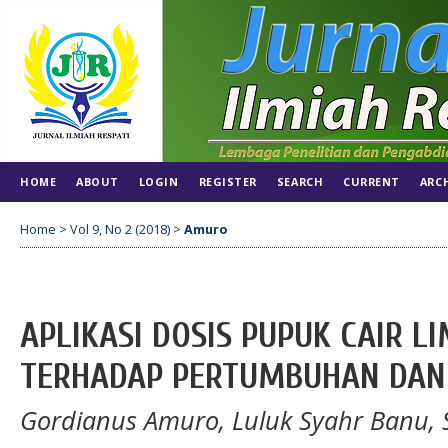
HOME
ABOUT
LOGIN
REGISTER
SEARCH
CURRENT
ARC
Home
>
Vol 9, No 2 (2018)
>
Amuro
APLIKASI DOSIS PUPUK CAIR L
TERHADAP PERTUMBUHAN DAN 
Gordianus Amuro, Luluk Syahr Banu, S