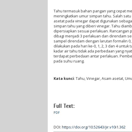
Tahu termasuk bahan pangan yang cepat me
meningkatkan umur simpan tahu. Salah satu 
asetat pada vinegar dapat digunakan sebagai
simpan tahu yang diberi vinegar. Tahu diamb
dipersiapkan sesuai perlakuan. Rancangan p
dibagi menjadi 3 perlakuan dan direndam ses
sampel direndam dengan larutan formalin 0
dilakukan pada hari ke-0, 1, 2, 3 dan 4 untuk 
kadar air tahu tidak ada perbedaan yang nyat
terdapat perbedaan antar perlakuan. Pembe
pada suhu ruang.
Kata kunci
: Tahu, Vinegar, Asam asetat, U
Full Text:
PDF
DOI:
https://doi.org/10.52643/jir.v10i1.362