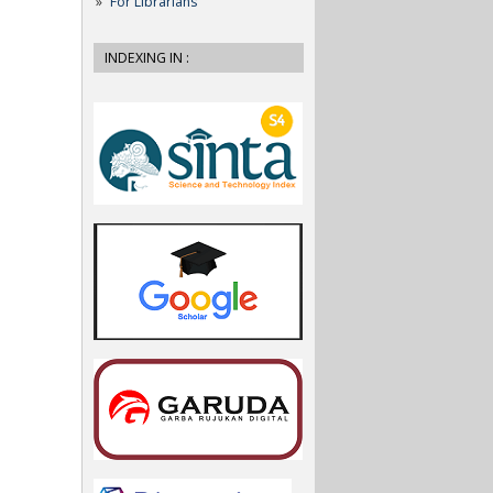
For Librarians
INDEXING IN :