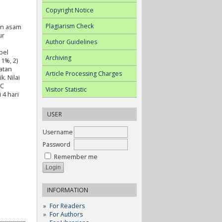
Copyright Notice
Plagiarism Check
an asam
ur
Author Guidelines
pel
Archiving
1%, 2)
atan
Article Processing Charges
k. Nilai
PC
Visitor Statistic
4 hari
USER
Username
Password
Remember me
INFORMATION
For Readers
For Authors