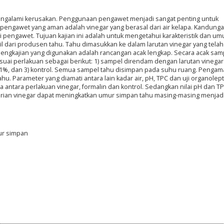
ngalami kerusakan. Penggunaan pengawet menjadi sangat penting untuk
pengawet yang aman adalah vinegar yang berasal dari air kelapa. Kandung
 pengawet. Tujuan kajian ini adalah untuk mengetahui karakteristik dan um
il dari produsen tahu. Tahu dimasukkan ke dalam larutan vinegar yang telah
engkajian yang digunakan adalah rancangan acak lengkap. Secara acak sam
uai perlakuan sebagai berikut: 1) sampel direndam dengan larutan vinegar 
,1%, dan 3) kontrol. Semua sampel tahu disimpan pada suhu ruang. Pengam
tahu. Parameter yang diamati antara lain kadar air, pH, TPC dan uji organolepti
a antara perlakuan vinegar, formalin dan kontrol. Sedangkan nilai pH dan T
rian vinegar dapat meningkatkan umur simpan tahu masing-masing menjadi 
mur simpan