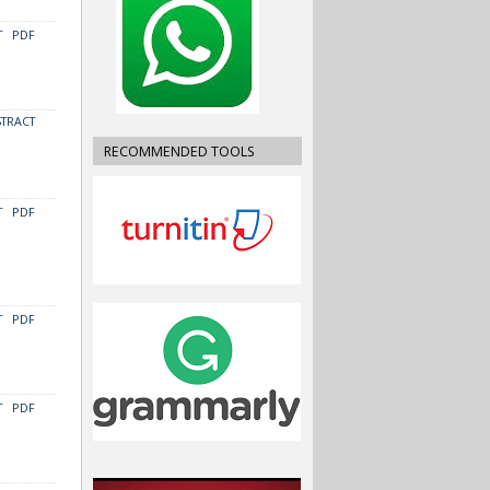
T
PDF
STRACT
RECOMMENDED TOOLS
T
PDF
T
PDF
T
PDF