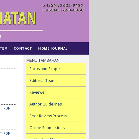
STEM
CONTACT
HOME JOURNAL
MENU TAMBAHAN
Focus and Scope
Editorial Team
Reviewer
Author Guidelines
T
PDF
Peer Review Process
Online Submissions
T
PDF