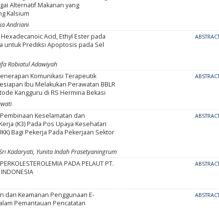
ai Alternatif Makanan yang
g Kalsium
Eka Andriani
Hexadecanoic Acid, Ethyl Ester pada
ABSTRAC
va untuk Prediksi Apoptosis pada Sel
ifa Robiatul Adawiyah
 Penerapan Komunikasi Terapeutik
ABSTRAC
esiapan Ibu Melakukan Perawatan BBLR
ode Kangguru di RS Hermina Bekasi
awati
 Pembinaan Keselamatan dan
ABSTRAC
Kerja (K3) Pada Pos Upaya Kesehatan
UKK) Bagi Pekerja Pada Pekerjaan Sektor
ri Kadaryati, Yunita Indah Prasetyaningrum
IPERKOLESTEROLEMIA PADA PELAUT PT.
ABSTRAC
INDONESIA
an dan Keamanan Penggunaan E-
ABSTRAC
Dalam Pemantauan Pencatatan