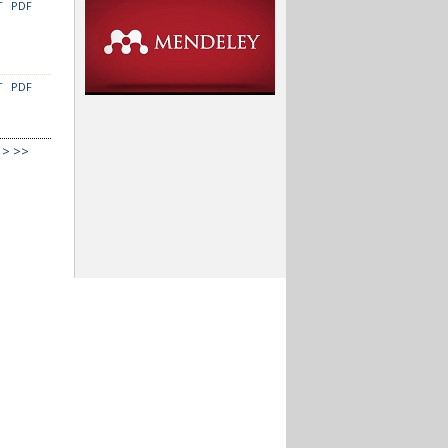
T
PDF
T
PDF
>
>>