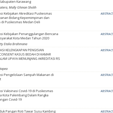
 Kabupaten Karawang
atera, Mally Ghinan Sholih
si Kebijakan Akreditasi Puskesmas
ABSTRAC
yanan Bidang Kepemimpinan dan
 di Puskesmas Medan Deli
si Kebijakan Penanggulangan Bencana
ABSTRAC
Masyarakat Kota Medan Tahun 2020
tty Etalia Brahmana
ASI KELENGKAPAN PENGISIAN
ABSTRAC
CONSENT KASUS BEDAH DI KAMAR
ALAM UPAYA MENUNJANG AKREDITASI RS
utapea
si Pengelolaan Sampah Makanan di
ABSTRAC
t
si Vaksinasi Covid-19 di Puskesmas
ABSTRAC
a Kota Palembang Dalam Rangka
ngan Covid-19
oduk Pangan Roti Tawar Susu Kambing
ABSTRAC