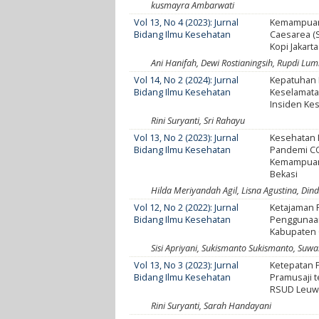
kusmayra Ambarwati
Vol 13, No 4 (2023): Jurnal
Kemampuan 
Bidang Ilmu Kesehatan
Caesarea (
Kopi Jakart
Ani Hanifah, Dewi Rostianingsih, Rupdi Lu
Vol 14, No 2 (2024): Jurnal
Kepatuhan 
Bidang Ilmu Kesehatan
Keselamata
Insiden Ke
Rini Suryanti, Sri Rahayu
Vol 13, No 2 (2023): Jurnal
Kesehatan 
Bidang Ilmu Kesehatan
Pandemi C
Kemampuan 
Bekasi
Hilda Meriyandah Agil, Lisna Agustina, Din
Vol 12, No 2 (2022): Jurnal
Ketajaman P
Bidang Ilmu Kesehatan
Penggunaan
Kabupaten 
Sisi Apriyani, Sukismanto Sukismanto, Suw
Vol 13, No 3 (2023): Jurnal
Ketepatan 
Bidang Ilmu Kesehatan
Pramusaji t
RSUD Leuwi
Rini Suryanti, Sarah Handayani