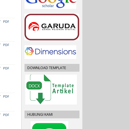
T
PDF
T
PDF
DOWNLOAD TEMPLATE
T
PDF
T
PDF
HUBUNGI KAMI
T
PDF