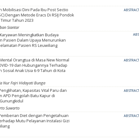
Mobilisasi Dini Pada Ibu Post Sectio
ABSTRAC
SC) Dengan Metode Eracs Di RSIJ Pondok
a Timur Tahun 2023
mban Siantar
Karyawan Meningkatkan Budaya
AB
n Pasien Dalam Upaya Menurunkan
selamatan Pasien RS Leuwiliang
Mental Orangtua di Masa New Normal
ABSTRAC
OVID-19 dan Hubungannya Terhadap
Sosial Anak Usia 6-9 Tahun di Kota
da Nur Fajri Hidayati Bunga
englihatan, Kapasitas Vital Paru dan
ABSTRAC
 APD Pengolah Batu Kapur di
Gunungkidul
arto Suwarto
Pemberian Diet dengan Pengetahuan
ABSTRAC
erhadap Mutu Pelayanan Instalasi Gizi
liang