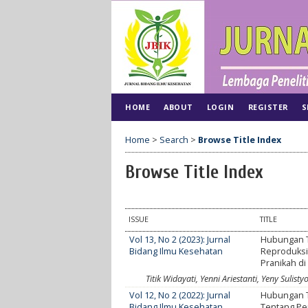
HOME
ABOUT
LOGIN
REGISTER
S
Home
>
Search
>
Browse Title Index
Browse Title Index
ISSUE
TITLE
Vol 13, No 2 (2023): Jurnal
Hubungan T
Bidang Ilmu Kesehatan
Reproduksi
Pranikah di
Titik Widayati, Yenni Ariestanti, Yeny Sulisty
Vol 12, No 2 (2022): Jurnal
Hubungan T
Bidang Ilmu Kesehatan
Tentang Pe