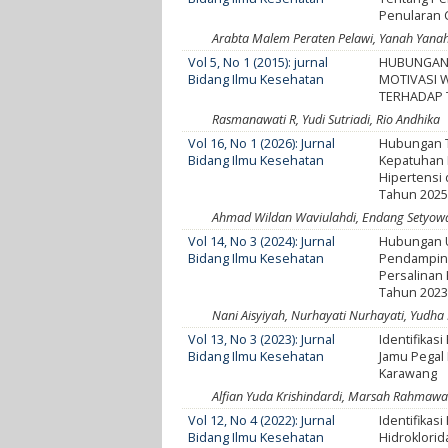
Penularan C
Arabta Malem Peraten Pelawi, Yanah Yanah
Vol 5, No 1 (2015): jurnal
HUBUNGAN 
Bidang Ilmu Kesehatan
MOTIVASI 
TERHADAP 
Rasmanawati R, Yudi Sutriadi, Rio Andhika
Vol 16, No 1 (2026): Jurnal
Hubungan T
Bidang Ilmu Kesehatan
Kepatuhan 
Hipertensi
Tahun 202
Ahmad Wildan Waviulahdi, Endang Setyowat
Vol 14, No 3 (2024): Jurnal
Hubungan U
Bidang Ilmu Kesehatan
Pendamping
Persalinan K
Tahun 202
Nani Aisyiyah, Nurhayati Nurhayati, Yudha
Vol 13, No 3 (2023): Jurnal
Identifikas
Bidang Ilmu Kesehatan
Jamu Pegal
Karawang
Alfian Yuda Krishindardi, Marsah Rahmawa
Vol 12, No 4 (2022): Jurnal
Identifikasi
Bidang Ilmu Kesehatan
Hidroklori