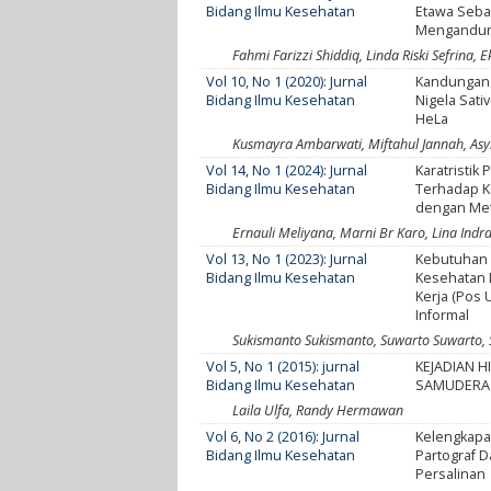
Bidang Ilmu Kesehatan
Etawa Sebag
Mengandun
Fahmi Farizzi Shiddiq, Linda Riski Sefrina, 
Vol 10, No 1 (2020): Jurnal
Kandungan 
Bidang Ilmu Kesehatan
Nigela Sati
HeLa
Kusmayra Ambarwati, Miftahul Jannah, Asy
Vol 14, No 1 (2024): Jurnal
Karatristik
Bidang Ilmu Kesehatan
Terhadap K
dengan Met
Ernauli Meliyana, Marni Br Karo, Lina Indr
Vol 13, No 1 (2023): Jurnal
Kebutuhan
Bidang Ilmu Kesehatan
Kesehatan 
Kerja (Pos 
Informal
Sukismanto Sukismanto, Suwarto Suwarto, S
Vol 5, No 1 (2015): jurnal
KEJADIAN H
Bidang Ilmu Kesehatan
SAMUDERA 
Laila Ulfa, Randy Hermawan
Vol 6, No 2 (2016): Jurnal
Kelengkap
Bidang Ilmu Kesehatan
Partograf 
Persalinan