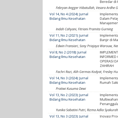
Beredar di
Febryan Angger Hibatullah, Vesara Ardhe G
Vol 14, No 4 (2024): Jurnal
Implementa
Bidang Ilmu Kesehatan
Dalam Pela
Manajemen
Indah Cahyani, Fitriani Pramita Gurning
Vol 11, No 2 (2021): Jurnal
Implementa
Bidang Ilmu Kesehatan
Banjir di 
Edwin Fransiari, Sony Priajaya Warouw, Ne
Vol 8, No 2 (2018): Jurnal
IMPLEMENT
Bidang Ilmu Kesehatan
INFORMED 
OPERASI D
ZAHIRAH
Fachri Razi, Alih Germas Kodyat, Fresley H
Vol 14, No 3 (2024): Jurnal
Implementa
Bidang Ilmu Kesehatan
Rumah Saki
Pratiwi Kusuma Dewi
Vol 13, No 2 (2023): Jurnal
Implementa
Bidang Ilmu Kesehatan
Multiwahan
Penanggula
Yunika Sabatini Putri, Rizma Adlia Syakurah
Vol 13, No 3 (2023): Jurnal
Inovasi Pr