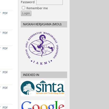
Password
Remember me
T
PDF
NASKAH KERJASAMA (MOU)
T
PDF
T
PDF
T
PDF
INDEXED IN
T
PDF
T
PDF