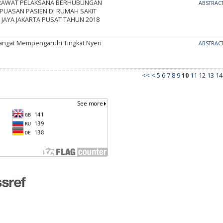
ERAWAT PELAKSANA BERHUBUNGAN
ABSTRAC
PUASAN PASIEN DI RUMAH SAKIT
 JAYA JAKARTA PUSAT TAHUN 2018
ngat Mempengaruhi Tingkat Nyeri
ABSTRAC
<<
<
5
6
7
8
9
10
11
12
13
14