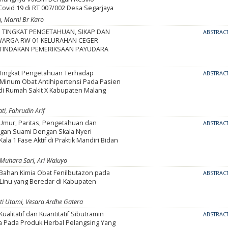
ovid 19 di RT 007/002 Desa Segarjaya
, Marni Br Karo
TINGKAT PENGETAHUAN, SIKAP DAN
ABSTRAC
WARGA RW 01 KELURAHAN CEGER
TINDAKAN PEMERIKSAAN PAYUDARA
ingkat Pengetahuan Terhadap
ABSTRAC
Minum Obat Antihipertensi Pada Pasien
 di Rumah Sakit X Kabupaten Malang
5
i, Fahrudin Arif
mur, Paritas, Pengetahuan dan
ABSTRAC
an Suami Dengan Skala Nyeri
ala 1 Fase Aktif di Praktik Mandiri Bidan
3
 Muhara Sari, Ari Waluyo
i Bahan Kimia Obat Fenilbutazon pada
ABSTRAC
 Linu yang Beredar di Kabupaten
ti Utami, Vesara Ardhe Gatera
 Kualitatif dan Kuantitatif Sibutramin
ABSTRAC
da Pada Produk Herbal Pelangsing Yang