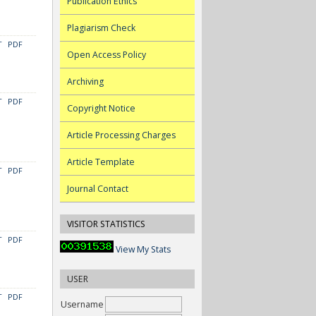
Publication Ethics
Plagiarism Check
T
PDF
Open Access Policy
Archiving
T
PDF
Copyright Notice
Article Processing Charges
Article Template
T
PDF
Journal Contact
VISITOR STATISTICS
T
PDF
View My Stats
USER
T
PDF
Username