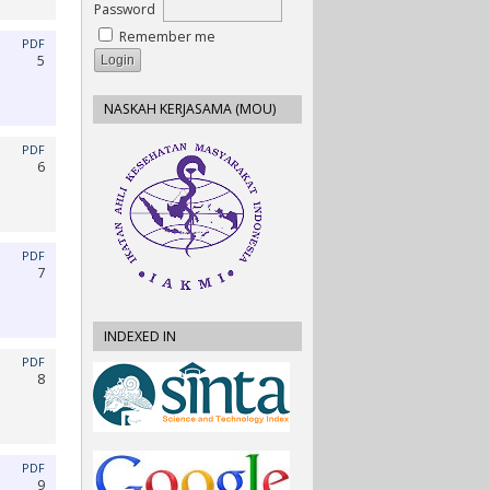
Password
Remember me
PDF
5
NASKAH KERJASAMA (MOU)
PDF
6
PDF
7
INDEXED IN
PDF
8
PDF
9