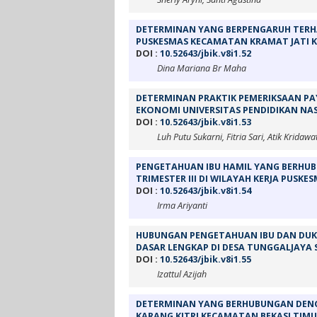
DETERMINAN YANG BERPENGARUH TERHA
PUSKESMAS KECAMATAN KRAMAT JATI K
DOI :
10.52643/jbik.v8i1.52
Dina Mariana Br Maha
DETERMINAN PRAKTIK PEMERIKSAAN PA
EKONOMI UNIVERSITAS PENDIDIKAN NA
DOI :
10.52643/jbik.v8i1.53
Luh Putu Sukarni, Fitria Sari, Atik Kridawat
PENGETAHUAN IBU HAMIL YANG BERHU
TRIMESTER III DI WILAYAH KERJA PUSK
DOI :
10.52643/jbik.v8i1.54
Irma Ariyanti
HUBUNGAN PENGETAHUAN IBU DAN DUK
DASAR LENGKAP DI DESA TUNGGALJAYA
DOI :
10.52643/jbik.v8i1.55
Izattul Azijah
DETERMINAN YANG BERHUBUNGAN DENGA
KARANG KITRI KECAMATAN BEKASI TIM