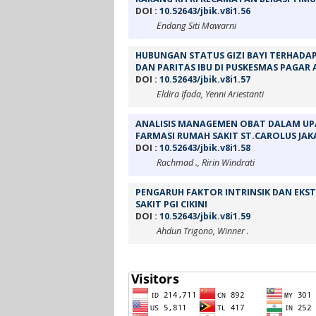
DOI :
10.52643/jbik.v8i1.56
Endang Siti Mawarni
HUBUNGAN STATUS GIZI BAYI TERHADAP
DAN PARITAS IBU DI PUSKESMAS PAGAR
DOI :
10.52643/jbik.v8i1.57
Eldira Ifada, Yenni Ariestanti
ANALISIS MANAGEMEN OBAT DALAM UPAYA
FARMASI RUMAH SAKIT ST.CAROLUS JAK
DOI :
10.52643/jbik.v8i1.58
Rachmad ., Ririn Windrati
PENGARUH FAKTOR INTRINSIK DAN EKST
SAKIT PGI CIKINI
DOI :
10.52643/jbik.v8i1.59
Ahdun Trigono, Winner .