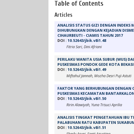
Table of Contents
Articles
ANALISIS STATUS GIZI DENGAN INDEKS
DIHUBUNGKAN DENGAN KEJADIAN DISMEN
CIHAURBEUTI - CIAMIS TAHUN 2017
DOI :
10.52643/jbik.v8i1.48
Fitria Sari, Dini Afriani
PERILAKU WANITA USIA SUBUR (WUS) D
PUSKESMAS PONDOK GEDE KOTA BEKASI
DOI :
10.52643/jbik.v8i1.49
Miftahul Jannah, Mozha Desri Puji Astuti
FAKTOR YANG BERHUBUNGAN DENGAN CA
PUSKESMAS KECAMATAN BANTARKALON
DOI :
10.52643/jbik.v8i1.50
Ririn Alawiyah, Yuna Trisuci Aprilia
ANALISIS TINGKAT PENGETAHUAN IBU T
PALABUHAN RATU KABUPATEN SUKABUM
DOI :
10.52643/jbik.v8i1.51
Sherly Aryni, Santi Agustina