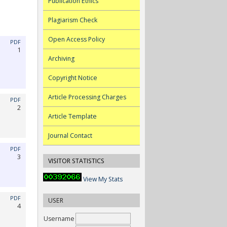
Publication Ethics
Plagiarism Check
Open Access Policy
PDF
1
Archiving
Copyright Notice
Article Processing Charges
PDF
2
Article Template
Journal Contact
PDF
3
VISITOR STATISTICS
View My Stats
PDF
USER
4
Username