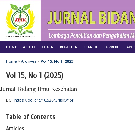
HOME
ABOUT
LOGIN
REGISTER
SEARCH
CURRENT
ARC
Home
>
Archives
>
Vol 15, No 1 (2025)
Vol 15, No 1 (2025)
Jurnal Bidang Ilmu Kesehatan
DOI:
https://doi.org/10.52643/jbik.v15i1
Table of Contents
Articles