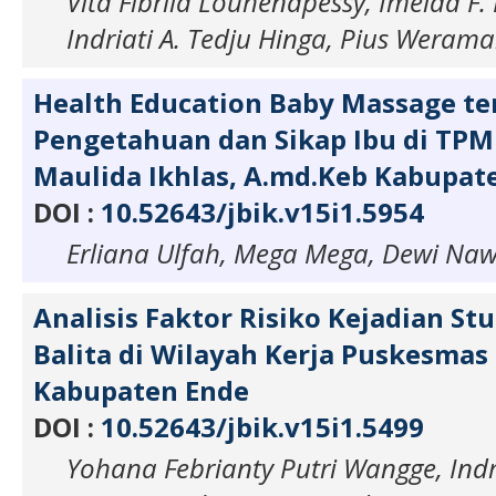
Vita Fibrila Louhenapessy, Imelda F.
Indriati A. Tedju Hinga, Pius Weram
Health Education Baby Massage t
Pengetahuan dan Sikap Ibu di TPM
Maulida Ikhlas, A.md.Keb Kabupat
DOI :
10.52643/jbik.v15i1.5954
Erliana Ulfah, Mega Mega, Dewi Na
Analisis Faktor Risiko Kejadian St
Balita di Wilayah Kerja Puskesmas
Kabupaten Ende
DOI :
10.52643/jbik.v15i1.5499
Yohana Febrianty Putri Wangge, Indri