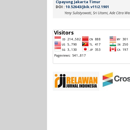
Cipayung Jakarta Timur
DOI :
10.52643/jbik.v11i2.1901
Yeny Sulistyowati, Sri Utami, Ade Citra Wel