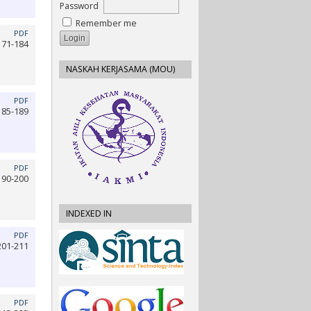
Password
Remember me
PDF
171-184
NASKAH KERJASAMA (MOU)
PDF
185-189
PDF
190-200
INDEXED IN
PDF
201-211
PDF