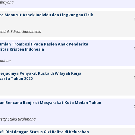
Abriyanti
ta Menurut Aspek Individu dan Lingkungan Fisik
endrik Edison Siahainenia
umlah Trombosit Pada Pasien Anak Penderita
itas Kristen Indonesia
madhan
rjadinya Penyakit Kusta di Wilayah Kerja
arta Tahun 2020
an Bencana Banjir di Masyarakat Kota Medan Tahun
Netty Etalia Brahmana
I Dini dengan Status Gizi Balita di Kelurahan