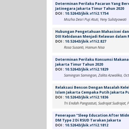
Determinan Perilaku Pacaran Yang Bere
Jatinegara Jakarta Timur Tahun 2020
DOI :
10.52643/jbik.v11i2.1754
Mozha Desri Puji Atuti, Yeny Sulistyowati
Hubungan Pengetahuan Mahasiswi dan
DIII Kebidanan Menjadi Relawan dalam
DOI :
10.52643/jbik.v11i2.827
Rosa Susanti, Hainun Nisa
Determinan Perilaku Konsumsi Makanan 
Jakarta Timur Tahun 2020
DOI :
10.52643/jbik.v11i2.1829
Samingan Samingan, Zalita Azwalika, Oct
Relaksasi Benson Dengan Masalah Kelel
Islam Jakarta Cempaka Putih Jakarta P
DOI :
10.52643/jbik.v11i2.1836
Tri Endah Pangastuti, Sudrajat Sudrajat,
Penerapan “Sleep Education After Midn
DM Type 2 Di RSUD Tarakan Jakarta
DOI :
10.52643/jbik.v11i2.1812