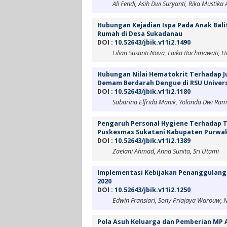
Ali Fendi, Asih Dwi Suryanti, Rika Mustika 
Hubungan Kejadian Ispa Pada Anak Bali
Rumah di Desa Sukadanau
DOI :
10.52643/jbik.v11i2.1490
Lilian Susanti Nova, Faika Rachmawati, H
Hubungan Nilai Hematokrit Terhadap J
Demam Berdarah Dengue di RSU Univers
DOI :
10.52643/jbik.v11i2.1180
Sabarina Elfrida Manik, Yolanda Dwi Ra
Pengaruh Personal Hygiene Terhadap Te
Puskesmas Sukatani Kabupaten Purwak
DOI :
10.52643/jbik.v11i2.1389
Zaelani Ahmad, Anna Sunita, Sri Utami
Implementasi Kebijakan Penanggulang
2020
DOI :
10.52643/jbik.v11i2.1250
Edwin Fransiari, Sony Priajaya Warouw, 
Pola Asuh Keluarga dan Pemberian MP AS