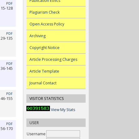
Publication Ethics
PDF
115-128
Plagiarism Check
Open Access Policy
PDF
Archiving
129-135
Copyright Notice
Article Processing Charges
PDF
136-145
Article Template
Journal Contact
PDF
VISITOR STATISTICS
146-155
View My Stats
USER
PDF
156-170
Username