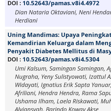
DOI :
10.52643/pamas.v8i4.4972
Dian Nataria Oktaviani, Neni Hendary
Herdiani
Uning Mandimas: Upaya Peningka
Kemandirian Keluarga dalam Meng
Penyakit Diabetes Mellitus di Mas
DOI :
10.52643/pamas.v8i4.5304
Umi Kalsum, Samingan Samingan, Ag
Nugraha, Yeny Sulistyowati, Izattul Az
Widayati, Ignatius Erik Sapta Yanua
Afriliani, Hendra Hendra, Rama Sapu
Ushama Ilham, Laela Riskawati, 
Alviansyah, Barindo Koway Akse