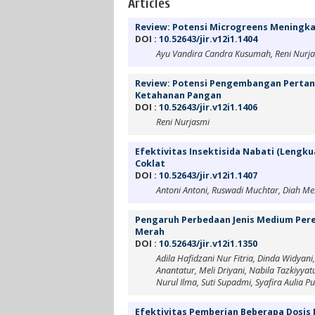
Articles
Review: Potensi Microgreens Meningka
DOI :
10.52643/jir.v12i1.1404
Ayu Vandira Candra Kusumah, Reni Nurj
Review: Potensi Pengembangan Pertan
Ketahanan Pangan
DOI :
10.52643/jir.v12i1.1406
Reni Nurjasmi
Efektivitas Insektisida Nabati (Lengk
Coklat
DOI :
10.52643/jir.v12i1.1407
Antoni Antoni, Ruswadi Muchtar, Diah Mei
Pengaruh Perbedaan Jenis Medium Per
Merah
DOI :
10.52643/jir.v12i1.1350
Adila Hafidzani Nur Fitria, Dinda Widyani
Anantatur, Meli Driyani, Nabila Tazkiyyat
Nurul Ilma, Suti Supadmi, Syafira Aulia P
Efektivitas Pemberian Beberapa Dosis