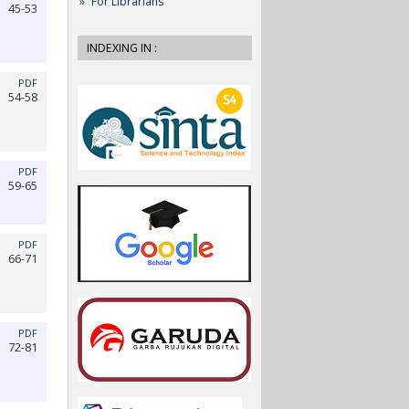
For Librarians
45-53
INDEXING IN :
PDF
54-58
PDF
59-65
PDF
66-71
PDF
72-81