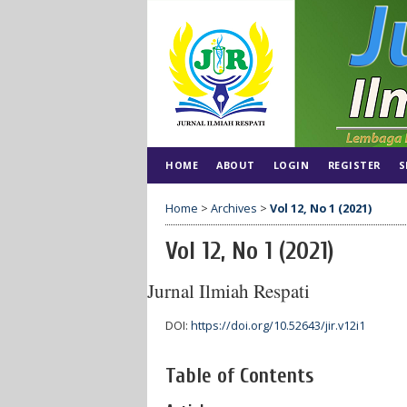
HOME
ABOUT
LOGIN
REGISTER
S
Home
>
Archives
>
Vol 12, No 1 (2021)
Vol 12, No 1 (2021)
Jurnal Ilmiah Respati
DOI:
https://doi.org/10.52643/jir.v12i1
Table of Contents