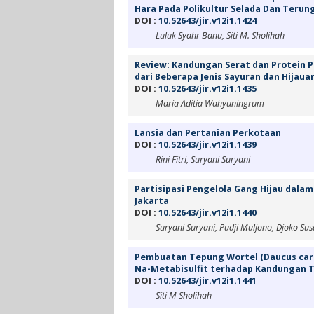
Hara Pada Polikultur Selada Dan Terun
DOI :
10.52643/jir.v12i1.1424
Luluk Syahr Banu, Siti M. Sholihah
Review: Kandungan Serat dan Protein P
dari Beberapa Jenis Sayuran dan Hijaua
DOI :
10.52643/jir.v12i1.1435
Maria Aditia Wahyuningrum
Lansia dan Pertanian Perkotaan
DOI :
10.52643/jir.v12i1.1439
Rini Fitri, Suryani Suryani
Partisipasi Pengelola Gang Hijau dal
Jakarta
DOI :
10.52643/jir.v12i1.1440
Suryani Suryani, Pudji Muljono, Djoko Susa
Pembuatan Tepung Wortel (Daucus carot
Na-Metabisulfit terhadap Kandungan T
DOI :
10.52643/jir.v12i1.1441
Siti M Sholihah