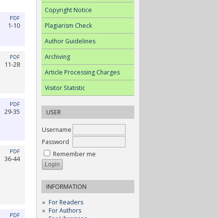
Copyright Notice
PDF
Plagiarism Check
1-10
Author Guidelines
Archiving
PDF
11-28
Article Processing Charges
Visitor Statistic
PDF
29-35
USER
Username
Password
PDF
Remember me
36-44
INFORMATION
For Readers
For Authors
PDF