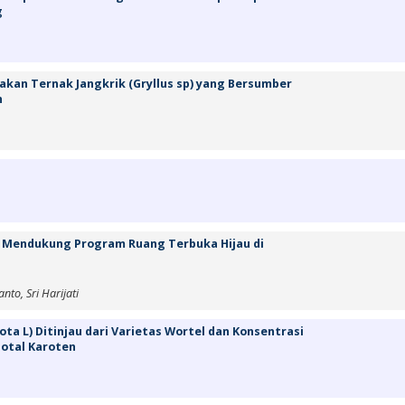
g
akan Ternak Jangkrik (Gryllus sp) yang Bersumber
n
am Mendukung Program Ruang Terbuka Hijau di
nto, Sri Harijati
a L) Ditinjau dari Varietas Wortel dan Konsentrasi
otal Karoten