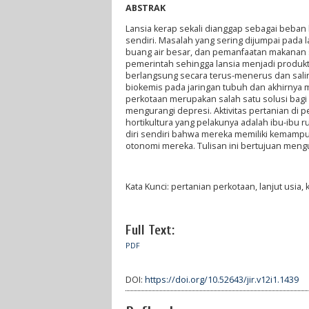
ABSTRAK
Lansia kerap sekali dianggap sebagai beban k
sendiri. Masalah yang sering dijumpai pada 
buang air besar, dan pemanfaatan makanan s
pemerintah sehingga lansia menjadi produkti
berlangsung secara terus-menerus dan salin
biokemis pada jaringan tubuh dan akhirny
perkotaan merupakan salah satu solusi bagi la
mengurangi depresi. Aktivitas pertanian di p
hortikultura yang pelakunya adalah ibu-ibu 
diri sendiri bahwa mereka memiliki kemamp
otonomi mereka. Tulisan ini bertujuan mengur
Kata Kunci: pertanian perkotaan, lanjut usia,
Full Text:
PDF
DOI:
https://doi.org/10.52643/jir.v12i1.1439