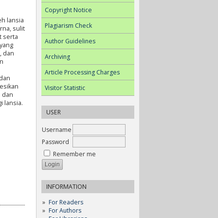
Copyright Notice
eh lansia
Plagiarism Check
na, sulit
 serta
Author Guidelines
 yang
, dan
Archiving
an
Article Processing Charges
 dan
resikan
Visitor Statistic
s dan
 lansia.
USER
Username
Password
Remember me
INFORMATION
For Readers
For Authors