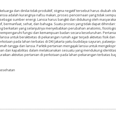
eluarga dan dinilai tidak produktif, stigma negatif tersebut harus diubah ol
lansia adalah kurangnya nafsu makan, proses pencernaan yang tidak sempur
ebagai sumber energi. Lansia harus bangkit dan didukung oleh masyarakat
f, bermanfaat, sehat, dan bahagia. Suatu proses yang tidak dapat dihindari
g berkaitan yang selanjutnya menyebabkan perubahan anatomis, fisiologis
a mempengaruhi fungsi dan kemampuan badan secara keseluruhan. Pertani
nsia untuk beraktivitas di pekarangan rumah agar terjadi aktivitas fisik dan
erkotaan pada lahan terbatas di DKI Jakarta yaitu budidaya sayuran, palawija
rumah tangga dan lansia. Parktik pertanian mengajak lansia untuk mengeksp
uan dan kapabilitas dalam melaksanakan sesuatu yang mendukung identita
aikan aktivitas pertanian di perkotaan pada lahan pekarangan terbatas bagi
 kesehatan