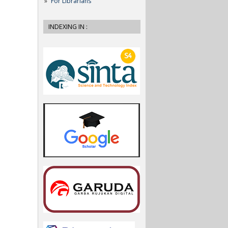
For Librarians
INDEXING IN :