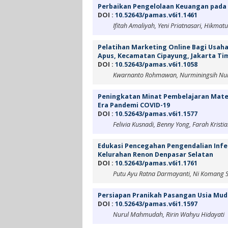
Perbaikan Pengelolaan Keuangan pada
DOI :
10.52643/pamas.v6i1.1461
Ifitah Amaliyah, Yeni Priatnasari, Hikmat
Pelatihan Marketing Online Bagi Usaha
Apus, Kecamatan Cipayung, Jakarta Ti
DOI :
10.52643/pamas.v6i1.1058
Kwarnanto Rohmawan, Nurminingsih Nu
Peningkatan Minat Pembelajaran Mate
Era Pandemi COVID-19
DOI :
10.52643/pamas.v6i1.1577
Felivia Kusnadi, Benny Yong, Farah Kristia
Edukasi Pencegahan Pengendalian Infek
Kelurahan Renon Denpasar Selatan
DOI :
10.52643/pamas.v6i1.1761
Putu Ayu Ratna Darmayanti, Ni Komang Sr
Persiapan Pranikah Pasangan Usia Mud
DOI :
10.52643/pamas.v6i1.1597
Nurul Mahmudah, Ririn Wahyu Hidayati