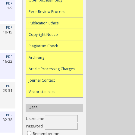
Open Access Policy
PDF
1-9
Peer Review Process
Publication Ethics
PDF
10-15
Copyright Notice
Plagiarism Check
PDF
Archiving
16-22
Article Processing Charges
Journal Contact
PDF
23-31
Visitor statistics
USER
PDF
Username
32-38
Password
Remember me