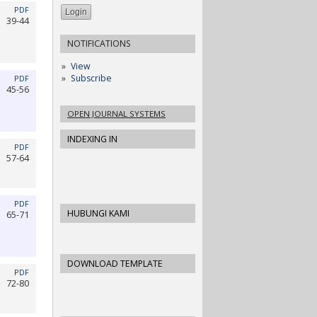
PDF
39-44
NOTIFICATIONS
View
Subscribe
PDF
45-56
OPEN JOURNAL SYSTEMS
INDEXING IN
PDF
57-64
PDF
HUBUNGI KAMI
65-71
DOWNLOAD TEMPLATE
PDF
72-80