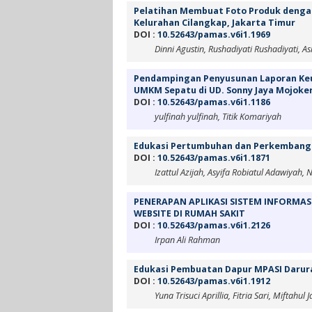
Pelatihan Membuat Foto Produk dengan
Kelurahan Cilangkap, Jakarta Timur
DOI :
10.52643/pamas.v6i1.1969
Dinni Agustin, Rushadiyati Rushadiyati
Pendampingan Penyusunan Laporan Keu
UMKM Sepatu di UD. Sonny Jaya Mojoke
DOI :
10.52643/pamas.v6i1.1186
yulfinah yulfinah, Titik Komariyah
Edukasi Pertumbuhan dan Perkembanga
DOI :
10.52643/pamas.v6i1.1871
Izattul Azijah, Asyifa Robiatul Adawiyah
PENERAPAN APLIKASI SISTEM INFORMAS
WEBSITE DI RUMAH SAKIT
DOI :
10.52643/pamas.v6i1.2126
Irpan Ali Rahman
Edukasi Pembuatan Dapur MPASI Darur
DOI :
10.52643/pamas.v6i1.1912
Yuna Trisuci Aprillia, Fitria Sari, Miftah