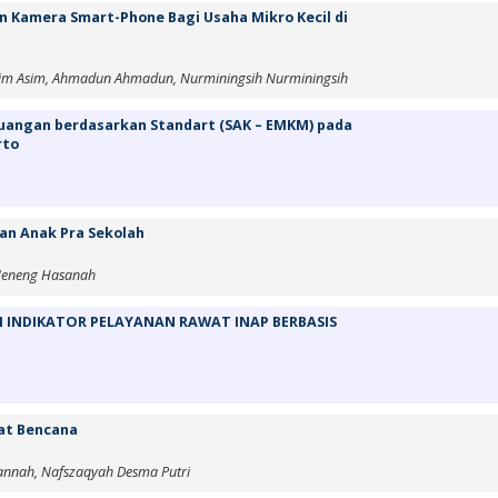
 Kamera Smart-Phone Bagi Usaha Mikro Kecil di
, Asim Asim, Ahmadun Ahmadun, Nurminingsih Nurminingsih
angan berdasarkan Standart (SAK – EMKM) pada
rto
n Anak Pra Sekolah
, Neneng Hasanah
I INDIKATOR PELAYANAN RAWAT INAP BERBASIS
at Bencana
ul Jannah, Nafszaqyah Desma Putri