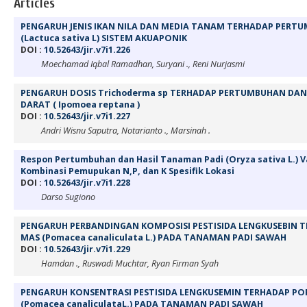
Articles
PENGARUH JENIS IKAN NILA DAN MEDIA TANAM TERHADAP PER
(Lactuca sativa L) SISTEM AKUAPONIK
DOI :
10.52643/jir.v7i1.226
Moechamad Iqbal Ramadhan, Suryani ., Reni Nurjasmi
PENGARUH DOSIS Trichoderma sp TERHADAP PERTUMBUHAN DA
DARAT ( Ipomoea reptana )
DOI :
10.52643/jir.v7i1.227
Andri Wisnu Saputra, Notarianto ., Marsinah .
Respon Pertumbuhan dan Hasil Tanaman Padi (Oryza sativa L.) V
Kombinasi Pemupukan N,P, dan K Spesifik Lokasi
DOI :
10.52643/jir.v7i1.228
Darso Sugiono
PENGARUH PERBANDINGAN KOMPOSISI PESTISIDA LENGKUSEBIN 
MAS (Pomacea canaliculata L.) PADA TANAMAN PADI SAWAH
DOI :
10.52643/jir.v7i1.229
Hamdan ., Ruswadi Muchtar, Ryan Firman Syah
PENGARUH KONSENTRASI PESTISIDA LENGKUSEMIN TERHADAP PO
(Pomacea canaliculataL.) PADA TANAMAN PADI SAWAH