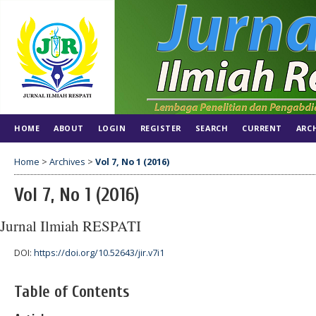
HOME
ABOUT
LOGIN
REGISTER
SEARCH
CURRENT
ARC
Home
>
Archives
>
Vol 7, No 1 (2016)
Vol 7, No 1 (2016)
Jurnal Ilmiah RESPATI
DOI:
https://doi.org/10.52643/jir.v7i1
Table of Contents