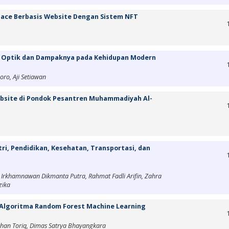
lace Berbasis Website Dengan Sistem NFT
 Optik dan Dampaknya pada Kehidupan Modern
ro, Aji Setiawan
ebsite di Pondok Pesantren Muhammadiyah Al-
ri, Pendidikan, Kesehatan, Transportasi, dan
 Irkhamnawan Dikmanta Putra, Rahmat Fadli Arifin, Zahra
zika
 Algoritma Random Forest Machine Learning
arhan Toriq, Dimas Satrya Bhayangkara