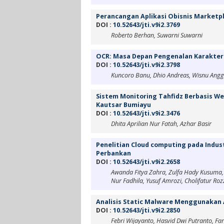
Perancangan Aplikasi Obisnis Marketp
DOI :
10.52643/jti.v9i2.3769
Roberto Berhan, Suwarni Suwarni
OCR: Masa Depan Pengenalan Karakter
DOI :
10.52643/jti.v9i2.3798
Kuncoro Banu, Dhio Andreas, Wisnu Anggo
Sistem Monitoring Tahfidz Berbasis W
Kautsar Bumiayu
DOI :
10.52643/jti.v9i2.3476
Dhita Aprilian Nur Fatah, Azhar Basir
Penelitian Cloud computing pada Indust
Perbankan
DOI :
10.52643/jti.v9i2.2658
Awanda Fitya Zahra, Zulfa Hady Kusuma,
Nur Fadhila, Yusuf Amrozi, Cholifatur Roz
Analisis Static Malware Menggunakan
DOI :
10.52643/jti.v9i2.2850
Febri Wijayanto, Hasvid Dwi Putranto, F