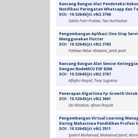
Rancang Bangun Alat Pendeteksi Keb
Notifikasi Peringatan Whatsapp dan T
DOI :
10.52643/jti.v9i2.3766
Sabila Putri Pratiwi, Tiwi Nurhastuti
Pengembangan Aplikasi One Stop Servic
Menggunakan Flutter
DOI :
10.52643/jti.v9i2.3765
Pahlewi Akbar Khatami, Jenih Jenih
Rancang Bangun Alat Sensor Ketinggian
Dengan NodeMCU ESP 8266
DOI :
10.52643/jti.v9i2.3767
Alfiqhri Rasyid, Tony Sugiarso
Penerapan Algoritma Fp-Growth Untuk 
DOI :
10.52643/jti.v9i2.3661
Siti Rihastuti, Afnan Rosyidi
Pengembangan Virtual Learning Manag
Daring Mahasiswa Pendidikan Profesi G
DOI :
10.52643/jti.v9i2.3511
Syahril Muhamad, Mohamad Jamil, Misri