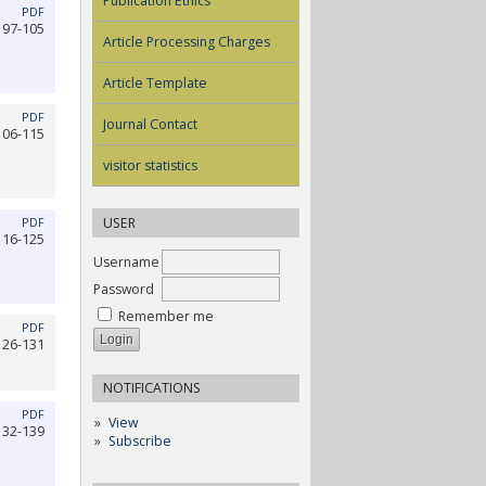
Publication Ethics
PDF
97-105
Article Processing Charges
Article Template
PDF
Journal Contact
106-115
visitor statistics
USER
PDF
116-125
Username
Password
Remember me
PDF
126-131
NOTIFICATIONS
PDF
View
132-139
Subscribe