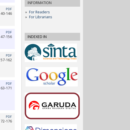
INFORMATION
PDF
For Readers
140-146
For Librarians
PDF
147-156
INDEXED IN
PDF
157-162
PDF
163-171
PDF
172-176