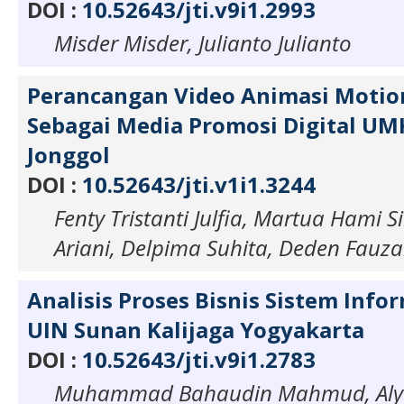
DOI :
10.52643/jti.v9i1.2993
Misder Misder, Julianto Julianto
Perancangan Video Animasi Motio
Sebagai Media Promosi Digital U
Jonggol
DOI :
10.52643/jti.v1i1.3244
Fenty Tristanti Julfia, Martua Hami S
Ariani, Delpima Suhita, Deden Fauza
Analisis Proses Bisnis Sistem Info
UIN Sunan Kalijaga Yogyakarta
DOI :
10.52643/jti.v9i1.2783
Muhammad Bahaudin Mahmud, Alya