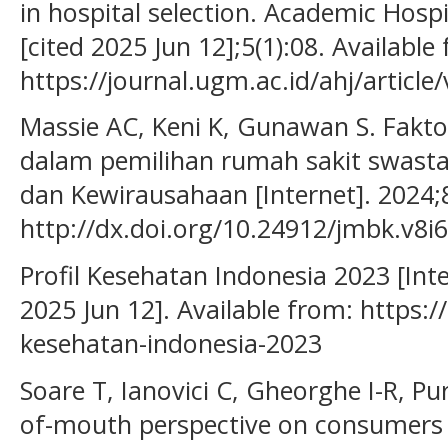
in hospital selection. Academic Hospi
[cited 2025 Jun 12];5(1):08. Available
https://journal.ugm.ac.id/ahj/article
Massie AC, Keni K, Gunawan S. Fakt
dalam pemilihan rumah sakit swasta d
dan Kewirausahaan [Internet]. 2024;8
http://dx.doi.org/10.24912/jmbk.v8i
Profil Kesehatan Indonesia 2023 [Inte
2025 Jun 12]. Available from: https:/
kesehatan-indonesia-2023
Soare T, Ianovici C, Gheorghe I-R, P
of-mouth perspective on consumers o