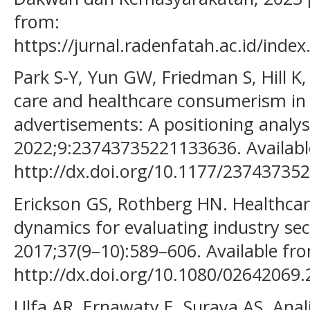
from:
https://jurnal.radenfatah.ac.id/inde
Park S-Y, Yun GW, Friedman S, Hill K
care and healthcare consumerism in 
advertisements: A positioning analysis
2022;9:23743735221133636. Availabl
http://dx.doi.org/10.1177/23743735
Erickson GS, Rothberg HN. Healthcare
dynamics for evaluating industry secto
2017;37(9–10):589–606. Available fr
http://dx.doi.org/10.1080/02642069
Ulfa AR, Ernawaty E, Suraya AS. Ana