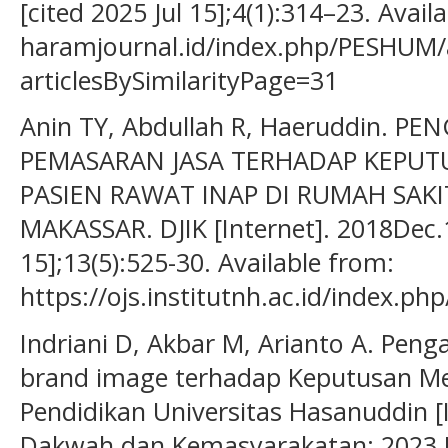
[cited 2025 Jul 15];4(1):314–23. Availa
haramjournal.id/index.php/PESHUM/a
articlesBySimilarityPage=31
Anin TY, Abdullah R, Haeruddin. 
PEMASARAN JASA TERHADAP KEPUT
PASIEN RAWAT INAP DI RUMAH SAK
MAKASSAR. DJIK [Internet]. 2018Dec.1
15];13(5):525-30. Available from:
https://ojs.institutnh.ac.id/index.php
Indriani D, Akbar M, Arianto A. Pe
brand image terhadap Keputusan Me
Pendidikan Universitas Hasanuddin [I
Dakwah dan Kemasyarakatan; 2023 [ci