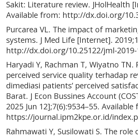
Sakit: Literature review. JHolHealth [
Available from: http://dx.doi.org/10
Purcarea VL. The impact of marketing
systems. J Med Life [Internet]. 2019;
http://dx.doi.org/10.25122/jml-2019
Haryadi Y, Rachman T, Wiyatno TN.
perceived service quality terhadap re
dimediasi patients’ perceived satisfa
Barat. J Econ Bussines Account (COST
2025 Jun 12];7(6):9534–55. Available
https://journal.ipm2kpe.or.id/index
Rahmawati Y, Susilowati S. The role 