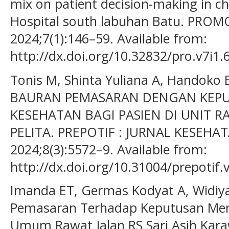
mix on patient decision-making in ch
Hospital south labuhan Batu. PROMO
2024;7(1):146–59. Available from:
http://dx.doi.org/10.32832/pro.v7i1.
Tonis M, Shinta Yuliana A, Handoko B
BAURAN PEMASARAN DENGAN KEPU
KESEHATAN BAGI PASIEN DI UNIT 
PELITA. PREPOTIF : JURNAL KESEHAT
2024;8(3):5572–9. Available from:
http://dx.doi.org/10.31004/prepotif.
Imanda ET, Germas Kodyat A, Widiy
Pemasaran Terhadap Keputusan Memi
Umum Rawat Jalan RS Sari Asih Kara