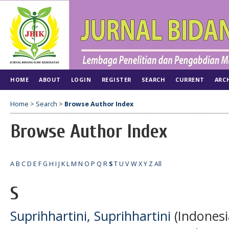
HOME
ABOUT
LOGIN
REGISTER
SEARCH
CURRENT
ARC
Home
>
Search
>
Browse Author Index
Browse Author Index
A
B
C
D
E
F
G
H
I
J
K
L
M
N
O
P
Q
R
S
T
U
V
W
X
Y
Z
All
S
Suprihhartini, Suprihhartini
(Indonesi