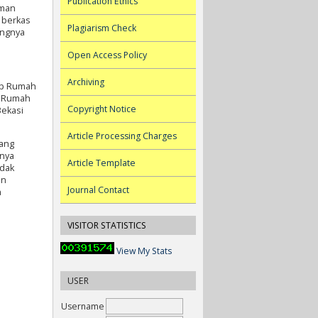
Publication Ethics
iman
 berkas
Plagiarism Check
ingnya
Open Access Policy
Archiving
ap Rumah
s Rumah
Copyright Notice
Bekasi
Article Processing Charges
uang
knya
Article Template
idak
an
Journal Contact
n
VISITOR STATISTICS
View My Stats
USER
Username