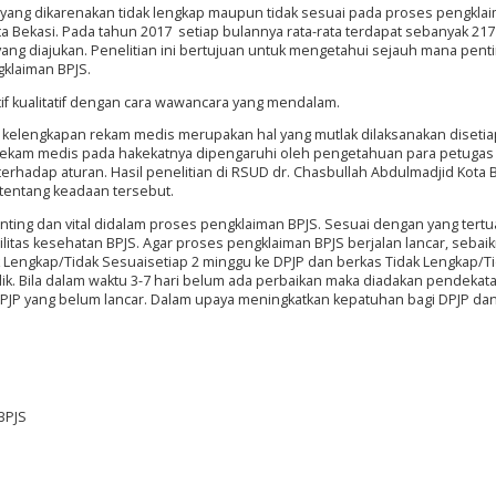
 yang dikarenakan tidak lengkap maupun tidak sesuai pada proses pengkla
a Bekasi. Pada tahun 2017 setiap bulannya rata-rata terdapat sebanyak 217
yang diajukan. Penelitian ini bertujuan untuk mengetahui sejauh mana pent
klaiman BPJS.
if kualitatif dengan cara wawancara yang mendalam.
 kelengkapan rekam medis merupakan hal yang mutlak dilaksanakan diseti
an rekam medis pada hakekatnya dipengaruhi oleh pengetahuan para petuga
terhadap aturan. Hasil penelitian di RSUD dr. Chasbullah Abdulmadjid Kota 
 tentang keadaan tersebut.
ing dan vital didalam proses pengklaiman BPJS. Sesuai dengan yang tert
ilitas kesehatan BPJS. Agar proses pengklaiman BPJS berjalan lancar, sebai
 Lengkap/Tidak Sesuaisetiap 2 minggu ke DPJP dan berkas Tidak Lengkap/T
k. Bila dalam waktu 3-7 hari belum ada perbaikan maka diadakan pendekat
DPJP yang belum lancar. Dalam upaya meningkatkan kepatuhan bagi DPJP da
BPJS