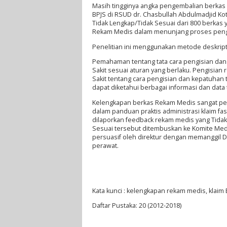
Masih tingginya angka pengembalian berkas
BPJS di RSUD dr. Chasbullah Abdulmadjid Kot
Tidak Lengkap/Tidak Sesuai dari 800 berkas 
Rekam Medis dalam menunjang proses peng
Penelitian ini menggunakan metode deskript
Pemahaman tentang tata cara pengisian dan
Sakit sesuai aturan yang berlaku. Pengisi
Sakit tentang cara pengisian dan kepatuhan 
dapat diketahui berbagai informasi dan data
Kelengkapan berkas Rekam Medis sangat pent
dalam panduan praktis administrasi klaim fas
dilaporkan feedback rekam medis yang Tidak
Sesuai tersebut ditembuskan ke Komite Medi
persuasif oleh direktur dengan memanggil 
perawat.
Kata kunci : kelengkapan rekam medis, klaim 
Daftar Pustaka: 20 (2012-2018)