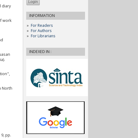
 diary
INFORMATION
of work
For Readers
For Authors
For Librarians
nd
INDEXED IN :
puasan
a).
tion",
in North
9, pp.