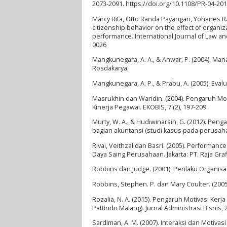
2073-2091. https://doi.org/10.1108/PR-04-20
Marcy Rita, Otto Randa Payangan, Yohanes Ra
citizenship behavior on the effect of organ
performance. International Journal of Law an
0026
Mangkunegara, A. A., & Anwar, P. (2004). M
Rosdakarya.
Mangkunegara, A. P., & Prabu, A. (2005). Ev
Masrukhin dan Waridin. (2004). Pengaruh Mo
Kinerja Pegawai. EKOBIS, 7 (2), 197-209.
Murty, W. A., & Hudiwinarsih, G. (2012). Pe
bagian akuntansi (studi kasus pada perusaha
Rivai, Veithzal dan Basri. (2005). Performan
Daya Saing Perusahaan. Jakarta: PT. Raja Gra
Robbins dan Judge. (2001). Perilaku Organisa
Robbins, Stephen. P. dan Mary Coulter. (20
Rozalia, N. A. (2015). Pengaruh Motivasi Ker
Pattindo Malang). Jurnal Administrasi Bisnis, 2
Sardiman, A. M. (2007). Interaksi dan Motivasi