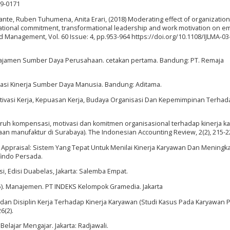
19-0171
nte, Ruben Tuhumena, Anita Erari, (2018) Moderating effect of organization
izational commitment, transformational leadership and work motivation on 
d Management, Vol. 60 Issue: 4, pp.953-964 https://doi.org/10.1108/IJLMA-03
anajamen Sumber Daya Perusahaan. cetakan pertama. Bandung: PT. Remaja
aluasi Kinerja Sumber Daya Manusia. Bandung: Aditama.
tivasi Kerja, Kepuasan Kerja, Budaya Organisasi Dan Kepemimpinan Terhad
ngaruh kompensasi, motivasi dan komitmen organisasional terhadap kinerja 
an manufaktur di Surabaya). The Indonesian Accounting Review, 2(2), 215-2
ce Appraisal: Sistem Yang Tepat Untuk Menilai Kinerja Karyawan Dan Meningk
findo Persada.
si, Edisi Duabelas, Jakarta: Salemba Empat.
05). Manajemen. PT INDEKS Kelompok Gramedia. Jakarta
ja dan Disiplin Kerja Terhadap Kinerja Karyawan (Studi Kasus Pada Karyawan P
6(2).
 Belajar Mengajar. Jakarta: Radjawali.