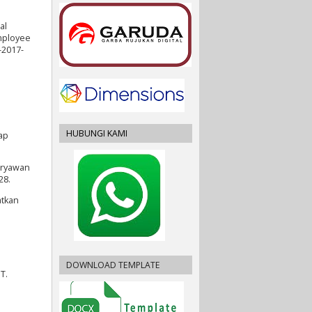
al
employee
-2017-
HUBUNGI KAMI
ap
karyawan
28.
atkan
DOWNLOAD TEMPLATE
T.