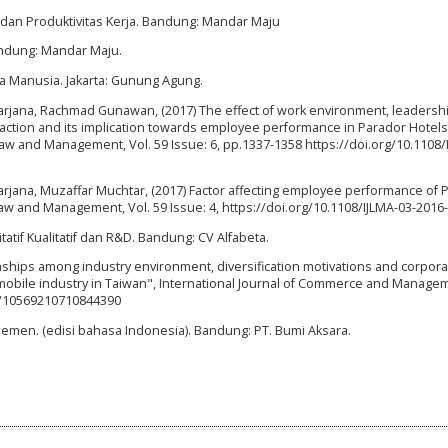
dan Produktivitas Kerja. Bandung: Mandar Maju
Bandung: Mandar Maju.
a Manusia. Jakarta: Gunung Agung.
rjana, Rachmad Gunawan, (2017) The effect of work environment, leadership
sfaction and its implication towards employee performance in Parador Hotel
 Law and Management, Vol. 59 Issue: 6, pp.1337-1358 https://doi.org/10.1108/
jana, Muzaffar Muchtar, (2017) Factor affecting employee performance of P
 Law and Management, Vol. 59 Issue: 4, https://doi.org/10.1108/IJLMA-03-2016
tatif Kualitatif dan R&D. Bandung: CV Alfabeta.
ionships among industry environment, diversification motivations and corpor
mobile industry in Taiwan", International Journal of Commerce and Managem
108/10569210710844390
ajemen. (edisi bahasa Indonesia). Bandung: PT. Bumi Aksara.