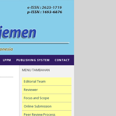
LPPM
PUBLISHING SYSTEM
CONTACT
MENU TAMBAHAN
Editorial Team
Reviewer
Focus and Scope
Online Submission
Peer Review Process