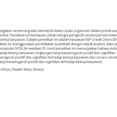
n/kegiatan seseorang atau kelompok dalam suatu organisasi dalam priode wa
Kita. Penelitian ini bertujuan untuk mengui pengaruh secara parsial motivas
 kinerja karyawan. Subjek penelitian ini adalah karyawan KSP Credit Union D
itian ini menggunakan pendekatan kuantitatif dengan teknik analisis data re
 komputer SPSS
for windows
25. Hasil penelitian ini menunjukkan bahwa moti
hadap kinerja karyawan, lingkungan kerja berpengaruh positif dan signifikan
rpengaruh positif dan signifikan terhadap kinerja karyawan dan secara simul
 kerja berpengaruh positif dan signifikan terhadap kinerja karyawan.
 Kerja, Disiplin Kerja, Kinerja