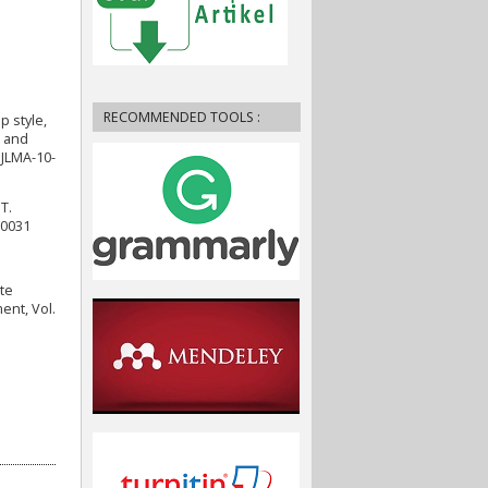
RECOMMENDED TOOLS :
 style,
s and
IJLMA-10-
T.
-0031
ate
ent, Vol.