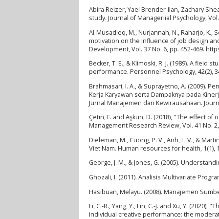
Abira Reizer, Yael Brender-Ilan, Zachary She
study. Journal of Manageriial Psychology, Vol
Al-Musadieq, M., Nurjannah, N., Raharjo, K.,
motivation on the influence of job design a
Development, Vol. 37 No. 6, pp. 452-469. htt
Becker, T. E., & Klimoski, R. J. (1989). A fie
performance. Personnel Psychology, 42(2), 3
Brahmasari, I. A., & Suprayetno, A. (2009).
Kerja Karyawan serta Dampaknya pada Kinerja
Jurnal Manajemen dan Kewirausahaan. Journa
Çetin, F. and Aşkun, D. (2018), "The effect o
Management Research Review, Vol. 41 No. 2, 
Dieleman, M., Cuong, P. V., Anh, L. V., & Marti
Viet Nam. Human resources for health, 1(1), 
George, J. M., & Jones, G. (2005). Understan
Ghozali, I. (2011). Analisis Multivariate Pr
Hasibuan, Melayu. (2008). Manajemen Sumber 
Li, C.-R., Yang, Y., Lin, C.-J. and Xu, Y. (2020
individual creative performance: the moderat