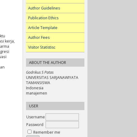
Author Guidelines
Publication Ethics
Article Template
ktu
Author Fees
i kerja,
harma
Visitor Statistisc
gresi
vasi
ABOUT THE AUTHOR
tan
Godrikus S Patas
UNIVERSITAS SARJANAWIYATA
TAMANSISWA
Indonesia
manajemen
USER
Username
Password
Remember me