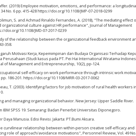
affer. (2019) Employee motivation, emotions, and performance: a longitudinal
. 34 No. 6 pp. 415-428 https://doi.org/10.1108/JMP-07-2018-0299
 Solimun, S. and Achmad Rinaldo Fernandes, A. (2018), "The mediating effect 
nd organizational culture against HR performance", Journal of Management
ps://doi.org/10.1108/JMD-07-2017-0239
ld study of the relationship between the organizational feedback environment a
43-358.
 Pengaruh Motivasi Kerja, Kepemimpinan dan Budaya Organisasi Terhadap Ke
 Perusahaan (Studi kasus pada PT. Pei Hai International Wiratama Indonesi
l of Management and Entrepreneurship, 10(2), pp-124.
f occupational self-efficacy on work performance through intrinsic work motiva
pp. 186-201. https://doi.org/10.1108/MRR-03-2017-0062
neau, T. (2003). Identifying factors for job motivation of rural health workers 
10.
ding and managing organizational behavior. New Jersey: Upper Saddle River.
ogram IBM SPSS 19. Semarang: Badan Penerbit Universitas Diponegoro.
Daya Manusia. Edisi Revisi. Jakarta: PT.Bumi Aksara.
), "The curvilinear relationship between within-person creative self-efficacy and
ing role of approach/avoidance motivations", Personnel Review, Vol. 49 No. 