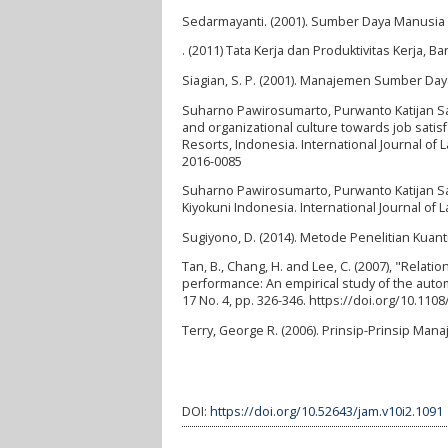
Sedarmayanti. (2001). Sumber Daya Manusia 
. (2011) Tata Kerja dan Produktivitas Kerja, 
Siagian, S. P. (2001). Manajemen Sumber Day
Suharno Pawirosumarto, Purwanto Katijan Sa
and organizational culture towards job sati
Resorts, Indonesia. International Journal of
2016-0085
Suharno Pawirosumarto, Purwanto Katijan Sar
Kiyokuni Indonesia. International Journal of
Sugiyono, D. (2014). Metode Penelitian Kuanti
Tan, B., Chang, H. and Lee, C. (2007), "Relat
performance: An empirical study of the auto
17 No. 4, pp. 326-346. https://doi.org/10.1
Terry, George R. (2006). Prinsip-Prinsip Man
DOI:
https://doi.org/10.52643/jam.v10i2.1091