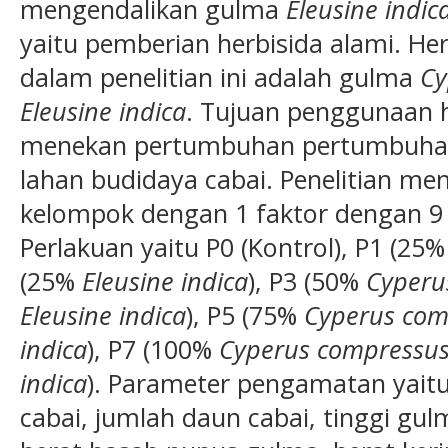
mengendalikan gulma
Eleusine indic
yaitu pemberian herbisida alami. He
dalam penelitian ini adalah gulma
Cy
Eleusine indica
. Tujuan penggunaan h
menekan pertumbuhan pertumbuh
lahan budidaya cabai. Penelitian m
kelompok dengan 1 faktor dengan 9 
Perlakuan yaitu P0 (Kontrol), P1 (25
(25%
Eleusine indica
), P3 (50%
Cyperu
Eleusine indica
), P5 (75%
Cyperus com
indica
), P7 (100%
Cyperus compressu
indica
). Parameter pengamatan yaitu
cabai, jumlah daun cabai, tinggi gu