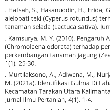
. Hafsah, S., Hasanuddin, H., Erida, G
alelopati teki (Cyperus rotundus) t
tanaman selada (Lactuca sativa). Jurna
. Kamsurya, M. Y. (2010). Pengaruh A
(Chromolaena odorata) terhadap p
perkembangan tanaman jagung (Zea m
1(1), 25-30.
. Murtilaksono, A., Adiwena, M., Nurj
M. (2021a). Identifikasi Gulma Di La
Kecamatan Tarakan Utara Kalimanta
Jurnal Ilmu Pertanian, 4(1), 1-4.