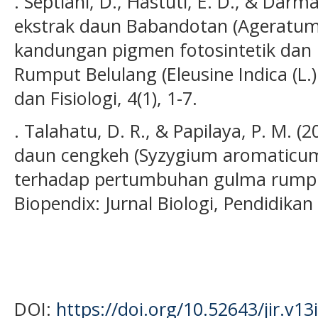
. Septiani, D., Hastuti, E. D., & Darma
ekstrak daun Babandotan (Ageratum
kandungan pigmen fotosintetik da
Rumput Belulang (Eleusine Indica (L.
dan Fisiologi, 4(1), 1-7.
. Talahatu, D. R., & Papilaya, P. M. 
daun cengkeh (Syzygium aromaticum 
terhadap pertumbuhan gulma rumput 
Biopendix: Jurnal Biologi, Pendidikan
DOI:
https://doi.org/10.52643/jir.v13