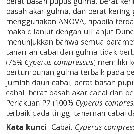
berat basah pupus gulma, berat ker
basah akar gulma, dan berat kering 
menggunakan ANOVA, apabila terda
maka dilanjut dengan uji lanjut Dunca
menunjukkan bahwa semua paramet
tanaman cabai dan gulma tidak berb
(75%
Cyperus compressus
) memilik
pertumbuhan gulma terbaik pada p
jumlah daun cabai, berat basah pupu
cabai, berat basah akar cabai dan be
Perlakuan P7 (100%
Cyperus compres
terbaik pada tinggi tanaman cabai d
Kata kunci
: Cabai,
Cyperus compres