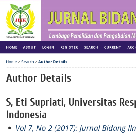
HOME
ABOUT
LOGIN
REGISTER
SEARCH
CURRENT
ARC
Home
>
Search
>
Author Details
Author Details
S, Eti Supriati, Universitas Res
Indonesia
Vol 7, No 2 (2017): Jurnal Bidang 