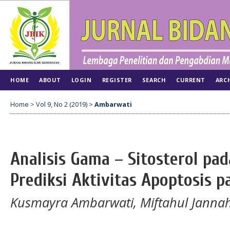
HOME
ABOUT
LOGIN
REGISTER
SEARCH
CURRENT
ARC
Home
>
Vol 9, No 2 (2019)
>
Ambarwati
Analisis Gama – Sitosterol pad
Prediksi Aktivitas Apoptosis p
Kusmayra Ambarwati, Miftahul Jannah,