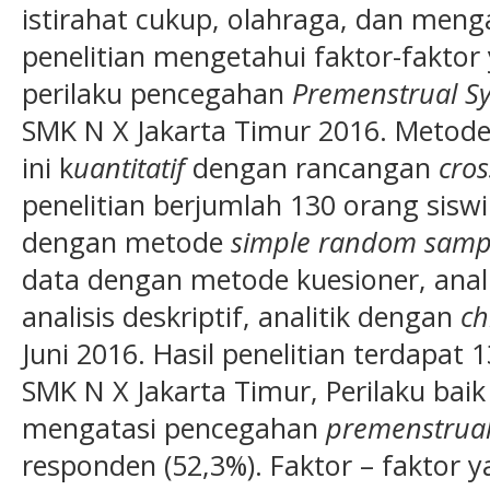
istirahat cukup, olahraga, dan men
penelitian mengetahui faktor-fakto
perilaku pencegahan
Premenstrual 
SMK N X Jakarta Timur 2016. Metode p
ini k
uantitatif
dengan rancangan
cros
penelitian berjumlah 130 orang siswi 
dengan metode
simple random samp
data dengan metode kuesioner, ana
analisis deskriptif, analitik dengan
ch
Juni 2016. Hasil penelitian terdapat
SMK N X Jakarta Timur, Perilaku bai
mengatasi pencegahan
premenstrua
responden (52,3%). Faktor – faktor