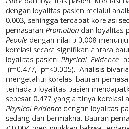
Place
dan loyalitas pasien. Korelas
dengan loyalitas pasien melalui analisi
0.003, sehingga terdapat korelasi se
pemasaran
Promotion
dan loyalitas
People
dengan nilai p 0.008 menunj
korelasi secara signifikan antara b
loyalitas pasien.
Physical Evidence
b
(r=0.477, p=<0.005). Analisis bivari
mengetahui korelasi bauran pemas
terhadap loyalitas pasien mendapatkan
sebesar 0.477 yang artinya korelasi
Physical Evidence
dengan loyalitas pa
sedang dan bermakna. Bauran pem
< 0.004 menunjukkan bahwa terdapat 