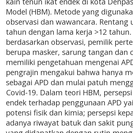
kain tenun ikat endek di kota Denpas
Model (HBM). Metode yang digunakan
observasi dan wawancara. Rentang u
tahun dengan lama kerja >12 tahun.
berdasarkan observasi, pemilik pe
berupa masker, sarung tangan dan c
memiliki pengetahuan mengenai AP
pengrajin mengakui bahwa hanya 
sebagai APD dan mulai patuh meng
Covid-19. Dalam teori HBM, persepsi 
endek terhadap penggunaan APD ya
potensi fisik dan kimia; persepsi kep
adanya riwayat batuk dan sakit pu
yang didapatkan dengan rutin meng