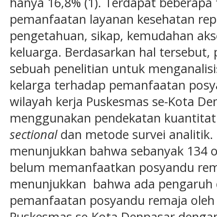
hanya 16,8% (1). Terdapat beberap
pemanfaatan layanan kesehatan repr
pengetahuan, sikap, kemudahan akse
keluarga. Berdasarkan hal tersebut,
sebuah penelitian untuk menganalis
kelarga terhadap pemanfaatan posy
wilayah kerja Puskesmas se-Kota Denp
menggunakan pendekatan kuantitat
sectional
dan metode survei analitik. 
menunjukkan bahwa sebanyak 134 or
belum memanfaatkan posyandu remaja
menunjukkan bahwa ada pengaruh 
pemanfaatan posyandu remaja oleh S
Puskesmas se-Kota Denpasar dengan 