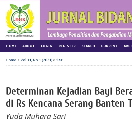
HOME
ABOUT
LOGIN
REGISTER
SEARCH
CURRENT
ARC
Home
>
Vol 11, No 1 (2021)
>
Sari
Determinan Kejadian Bayi Bera
di Rs Kencana Serang Banten 
Yuda Muhara Sari