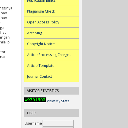
Publication Ethics
ngginya
Plagiarism Check
tuhan
nuhan
Open Access Policy
n
gal
ihat
Archiving
dengan
ilai p
Copyright Notice
ktor
Article Processing Charges
anan
Article Template
Journal Contact
VISITOR STATISTICS
View My Stats
USER
Username