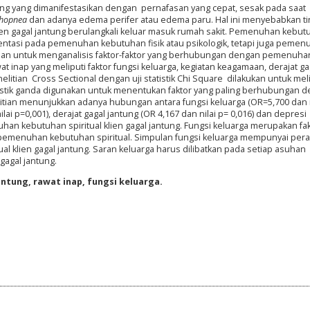
ng yang dimanifestasikan dengan pernafasan yang cepat, sesak pada saat
thopnea
dan adanya edema perifer atau edema paru. Hal ini menyebabkan ti
lien gagal jantung berulangkali keluar masuk rumah sakit. Pemenuhan kebu
ientasi pada pemenuhan kebutuhan fisik atau psikologik, tetapi juga peme
tujuan untuk menganalisis faktor-faktor yang berhubungan dengan pemenuha
wat inap yang meliputi faktor fungsi keluarga, kegiatan keagamaan, derajat ga
litian Cross Sectional dengan uji statistik Chi Square dilakukan untuk mel
stik ganda digunakan untuk menentukan faktor yang paling berhubungan 
itian menunjukkan adanya hubungan antara fungsi keluarga (OR=5,700 dan n
ai p=0,001), derajat gagal jantung (OR 4,167 dan nilai p= 0,016) dan depresi
han kebutuhan spiritual klien gagal jantung. Fungsi keluarga merupakan fa
emenuhan kebutuhan spiritual. Simpulan fungsi keluarga mempunyai per
 klien gagal jantung. Saran keluarga harus dilibatkan pada setiap asuhan
gagal jantung.
jantung, rawat inap, fungsi keluarga.