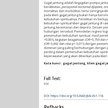
Gagal jantung adalah kegagalan pompa jantu
beraktivitas,
paroxysmal nocturnal dyspnea, or
mortalitas dan morbiditas serta seringnya k
pada klien gagal jantung bukan hanya beror
kebutuhan spiritualnya. Penelitian ini ber
kebutuhan spiritual klien gagal jantung di ra
jantung, kecemasan dan depresi. Desain pene
hubungan tersebut. Pemodelan regresi logi
pemenuhan kebutuhan spiritual. Hasil penel
=0,001), kegiatan keagamaan (OR=5,750 dan nil
(OR=3,692 dan nilai p= 0,011) dengan pemenu
dominan yang paling berhubungan dengan p
penting dalam pemenuhan kebutuhan spiritual
keperawatan yang akan diberikan pada klien 
Kata kunci : gagal jantung, klien gagal 
Full Text:
PDF
DOI:
https://doi.org/10.52643/jbik.v5i1.116
Refbacks