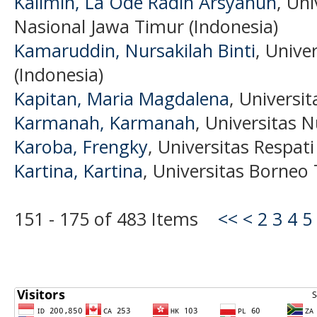
Kalimin, La Ode Radin Arsyahun
, Un
Nasional Jawa Timur (Indonesia)
Kamaruddin, Nursakilah Binti
, Unive
(Indonesia)
Kapitan, Maria Magdalena
, Universi
Karmanah, Karmanah
, Universitas 
Karoba, Frengky
, Universitas Respati
Kartina, Kartina
, Universitas Borneo
151 - 175 of 483 Items
<<
<
2
3
4
5