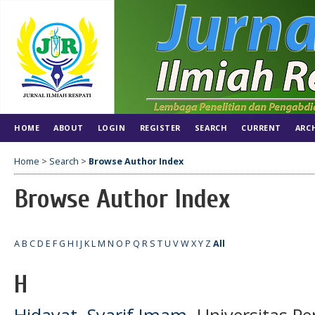
HOME
ABOUT
LOGIN
REGISTER
SEARCH
CURRENT
ARC
Home
>
Search
>
Browse Author Index
Browse Author Index
A
B
C
D
E
F
G
H
I
J
K
L
M
N
O
P
Q
R
S
T
U
V
W
X
Y
Z
All
H
Hidayat, Syarif Imam
, Universitas 