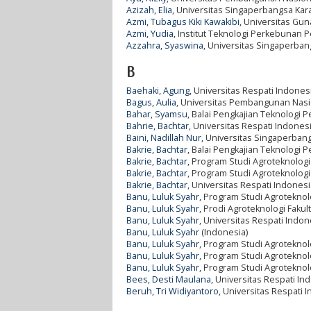
Azizah, Elia
, Universitas Singaperbangsa Kar
Azmi, Tubagus Kiki Kawakibi
, Universitas Gu
Azmi, Yudia
, Institut Teknologi Perkebunan 
Azzahra, Syaswina
, Universitas Singaperba
B
Baehaki, Agung
, Universitas Respati Indones
Bagus, Aulia
, Universitas Pembangunan Nasio
Bahar, Syamsu
, Balai Pengkajian Teknologi P
Bahrie, Bachtar
, Universitas Respati Indones
Baini, Nadillah Nur
, Universitas Singaperban
Bakrie, Bachtar
, Balai Pengkajian Teknologi P
Bakrie, Bachtar
, Program Studi Agroteknologi
Bakrie, Bachtar
, Program Studi Agroteknologi
Bakrie, Bachtar
, Universitas Respati Indonesi
Banu, Luluk Syahr
, Program Studi Agroteknol
Banu, Luluk Syahr
, Prodi Agroteknologi Fakul
Banu, Luluk Syahr
, Universitas Respati Indon
Banu, Luluk Syahr
(Indonesia)
Banu, Luluk Syahr
, Program Studi Agroteknol
Banu, Luluk Syahr
, Program Studi Agroteknolo
Banu, Luluk Syahr
, Program Studi Agroteknolo
Bees, Desti Maulana
, Universitas Respati In
Beruh, Tri Widiyantoro
, Universitas Respati 