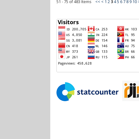
51 - 75 of 483 Items
<<
<
1
2
3
4
5
6
7
8
9
10