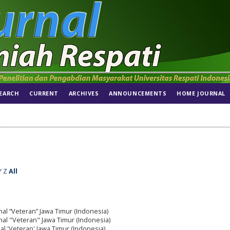
EARCH
CURRENT
ARCHIVES
ANNOUNCEMENTS
HOME JOURNAL
Y
Z
All
al “Veteran” Jawa Timur (Indonesia)
al "Veteran" Jawa Timur (Indonesia)
l 'Veteran' Jawa Timur (Indonesia)