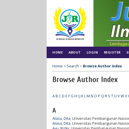
HOME
ABOUT
LOGIN
REGISTER
S
Home
>
Search
>
Browse Author Index
Browse Author Index
A
B
C
D
E
F
G
H
I
J
K
L
M
N
O
P
Q
R
S
T
U
V
W
X
A
Atasa, Dita
, Universitas Pembangunan Nasion
Atasa, Dita
, Universitas Pembangunan Nasion
Ayu, Rizky
, Universitas Pembangunan Nasiona