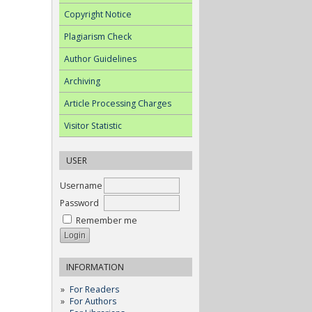
Copyright Notice
Plagiarism Check
Author Guidelines
Archiving
Article Processing Charges
Visitor Statistic
USER
Username
Password
Remember me
INFORMATION
For Readers
For Authors