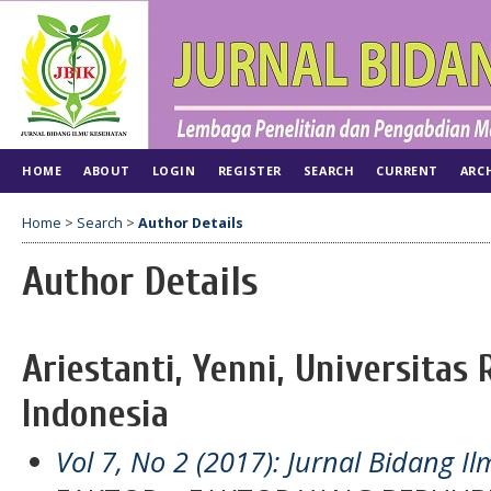
HOME
ABOUT
LOGIN
REGISTER
SEARCH
CURRENT
ARC
Home
>
Search
>
Author Details
Author Details
Ariestanti, Yenni, Universitas 
Indonesia
Vol 7, No 2 (2017): Jurnal Bidang 