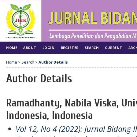
HOME
ABOUT
LOGIN
REGISTER
SEARCH
CURRENT
ARC
Home
>
Search
>
Author Details
Author Details
Ramadhanty, Nabila Viska, Uni
Indonesia, Indonesia
Vol 12, No 4 (2022): Jurnal Bidang