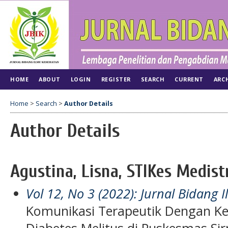
HOME
ABOUT
LOGIN
REGISTER
SEARCH
CURRENT
ARC
Home
>
Search
>
Author Details
Author Details
Agustina, Lisna, STIKes Medist
Vol 12, No 3 (2022): Jurnal Bidang
Komunikasi Terapeutik Dengan Ke
Diabetes Melitus di Puskesmas Si