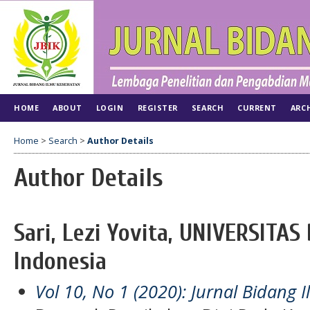
HOME
ABOUT
LOGIN
REGISTER
SEARCH
CURRENT
ARC
Home
>
Search
>
Author Details
Author Details
Sari, Lezi Yovita, UNIVERSITA
Indonesia
Vol 10, No 1 (2020): Jurnal Bidang