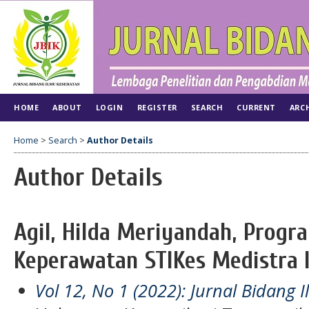
HOME
ABOUT
LOGIN
REGISTER
SEARCH
CURRENT
ARC
Home
>
Search
>
Author Details
Author Details
Agil, Hilda Meriyandah, Progr
Keperawatan STIKes Medistra I
Vol 12, No 1 (2022): Jurnal Bidang